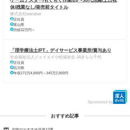
ゲームテスター/もくもく作業/20〜30代活躍/土日祝
休/残業なし/発売前タイトル
株式会社warabar
正社員
富山県
月給32万円～
「理学療法士/PT」デイサービス事業所/賞与あり
社会福祉法人ジェイエイ小松福祉会 JAきらら千代
正社員
石川県
年収272万4,000円～345万2,000円
Sponsored by
おすすめ記事
北陸のおすすめ温泉12選