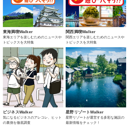
東海満喫Walker
関西満喫Walker
東海エリアを楽しむためのニュースや
関西エリアを楽しむためのニュースや
トピックスを大特集
トピックスを大特集
ビジネスWalker
星野リゾートWalker
気になるビジネスのアレコレ、ヒット
星野リゾートが運営する多彩な施設の
の裏側を徹底調査
最新情報をチェック！