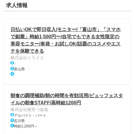
求人情報
日払いOKで即日収入/モニター/「富山市」「スマホ
で副業」時給1,500円〜/自宅でもできる女性限定の
美容モニター/単発・お試しOK/話題のコスメやエス
テを体験できる
株式会社トライエ
富山県
朝食の調理補助/朝の時間を有効活用/ビュッフェスタ
イルの朝食STAFF/高時給1200円
株式会社能登つ猛進
アルバイト・パート
石川県
時給1,200円～