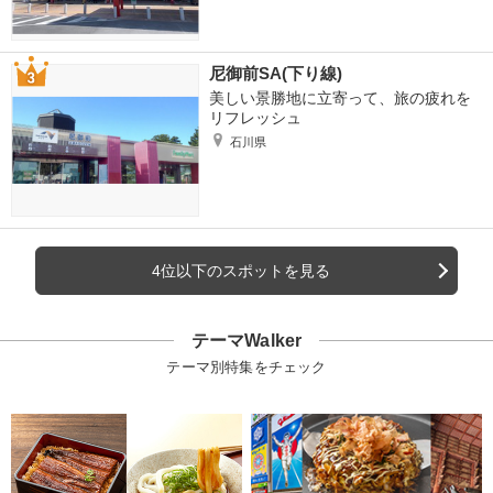
尼御前SA(下り線)
美しい景勝地に立寄って、旅の疲れを
リフレッシュ
石川県
4位以下のスポットを見る
テーマWalker
テーマ別特集をチェック