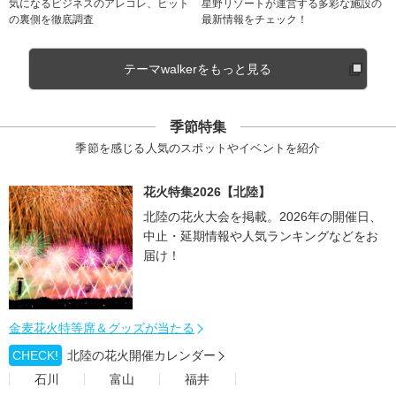
気になるビジネスのアレコレ、ヒット
星野リゾートが運営する多彩な施設の
の裏側を徹底調査
最新情報をチェック！
テーマwalkerをもっと見る
季節特集
季節を感じる人気のスポットやイベントを紹介
花火特集2026【北陸】
北陸の花火大会を掲載。2026年の開催日、
中止・延期情報や人気ランキングなどをお
届け！
金麦花火特等席＆グッズが当たる
CHECK!
北陸の花火開催カレンダー
石川
富山
福井