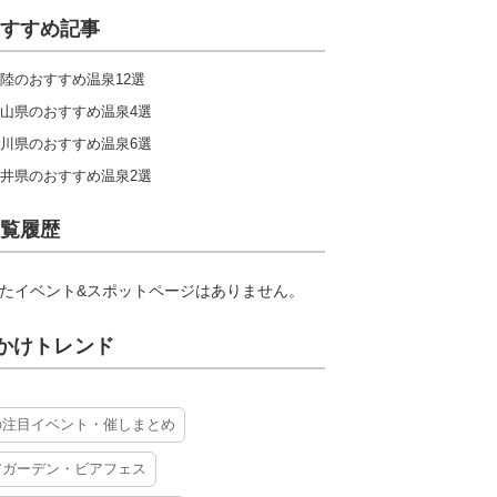
北陸
東海
関西
中国
すすめ記事
九州
陸のおすすめ温泉12選
山県のおすすめ温泉4選
キャンプ場ランキングをもっと見る
川県のおすすめ温泉6選
井県のおすすめ温泉2選
覧履歴
たイベント&スポットページはありません。
かけトレンド
の注目イベント・催しまとめ
アガーデン・ビアフェス