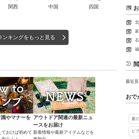
関西
中国
四国
お
北
富
ランキングをもっと見る
石
福
閲
最近見
おで
常識やマナーを
アウトドア関連の最新ニュ
夏
ースをお届け
ビ
えておけば初めて
新着情報や最新アイテムなどを