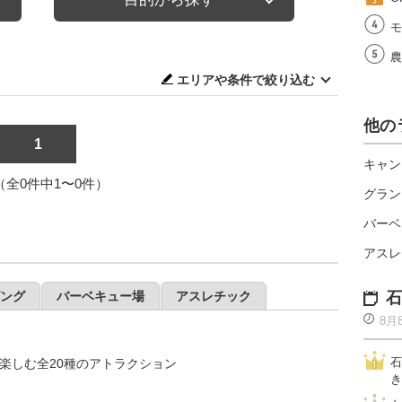
モ
農
エリアや条件で絞り込む
他の
1
キャン
1（全0件中1〜0件）
グラン
バーベ
アスレ
ング
バーベキュー場
アスレチック
石
8月
石
楽しむ全20種のアトラクション
き