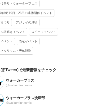
かけ祭り・ウォーターフェス
26年9月19日～23日の連休開催イベント
夕まつり
アジサイの見頃
アル謎解きイベント
スイーツイベント
酒イベント
恐竜イベント
ラネタリウム・天体観測
X(旧Twitter)で最新情報をチェック
ウォーカープラス
@walkerplus_news
ウォーカープラス漫画部
@walkerpluscomic