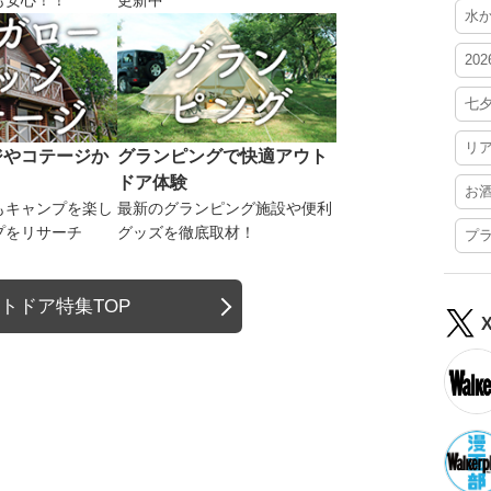
も安心！！
更新中
水
20
七
リ
ジやコテージか
グランピングで快適アウト
ドア体験
お
もキャンプを楽し
最新のグランピング施設や便利
プをリサーチ
グッズを徹底取材！
プ
トドア特集TOP