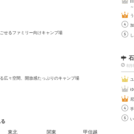
白
～
う
加
ごせるファミリー向けキャンプ場
し
石
8月
る広々空間、開放感たっぷりのキャンプ場
ユ
ゆ
尼
手
い
見る
エリアご
東北
関東
甲信越