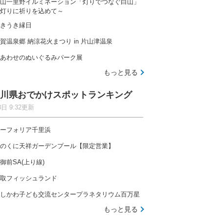
山一里野イルミネーション「灯りでつなぐ白山」
灯りに祈りを込めて～
きうき縁日
賀温泉郷 納涼花火まつり in 片山津温泉
自然の中で快適に過ごせるファミリー向けキャンプ場
あわせのぬいぐるみパーク展
もっと見る
川県おでかけスポットランキング
8日 9:32更新
木津川沿いにひろがる広々空間、開放感たっぷりのキャ
ーフォリア千里浜
のくに天祥ガーデンプール【限定営業】
御前SA(上り線)
取フィッシュランド
しかわ子ども交流センタープラネタリウム百万星
とのキャンプ場ランキングを見る
もっと見る
全国
北海道
東北
関東