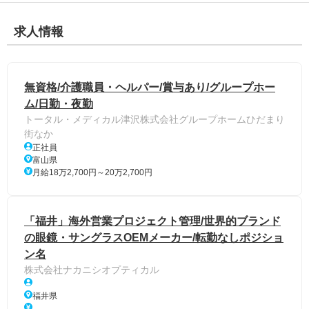
求人情報
無資格/介護職員・ヘルパー/賞与あり/グループホー
ム/日勤・夜勤
トータル・メディカル津沢株式会社グループホームひだまり
街なか
正社員
富山県
月給18万2,700円～20万2,700円
「福井」海外営業プロジェクト管理/世界的ブランド
の眼鏡・サングラスOEMメーカー/転勤なしポジショ
ン名
株式会社ナカニシオプティカル
福井県