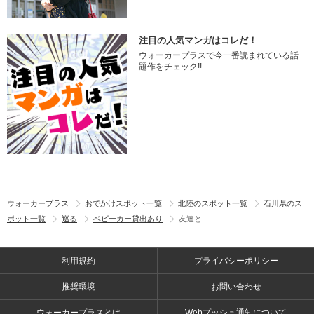
注目の人気マンガはコレだ！
ウォーカープラスで今一番読まれている話
題作をチェック!!
ウォーカープラス
おでかけスポット一覧
北陸のスポット一覧
石川県のス
ポット一覧
巡る
ベビーカー貸出あり
友達と
利用規約
プライバシーポリシー
推奨環境
お問い合わせ
ウォーカープラスとは
Webプッシュ通知について