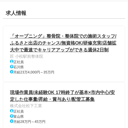
求人情報
「オープニング」整骨院・整体院での施術スタッフ/
ふるさと出店のチャンス/無資格OK/研修充実/店舗拡
大中で最速でキャリアアップができる週休2日制
匠 小松駅前整体院
正社員
石川県
月給23万4,000円～35万円
現場作業員/未経験OK 17時終了が基本×市内中心/安
定した仕事量/昇給・賞与あり/配管工募集
株式会社松下工業
正社員
富山県
月給28万円～45万円