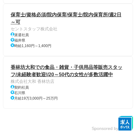
保育士/資格必須/院内保育/保育士/院内保育所/週2日
～可
セントスタッフ株式会社
派遣社員
福井県
時給1,160円～1,400円
香林坊大和での食品・雑貨・子供用品等販売スタッ
フ/未経験者歓迎!/20～50代の女性が多数活躍中
株式会社大和 香林坊店
契約社員
石川県
月給19万3,000円～25万円
Sponsored by