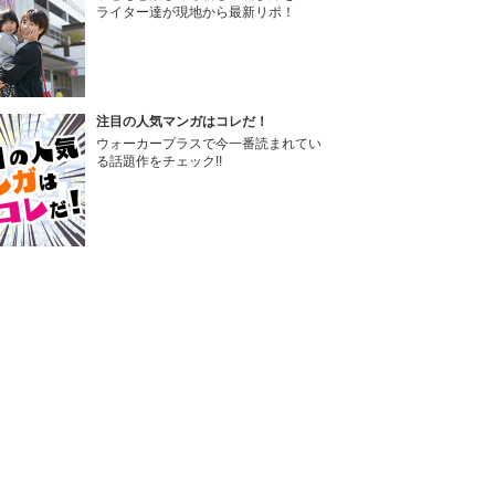
ライター達が現地から最新リポ！
注目の人気マンガはコレだ！
ウォーカープラスで今一番読まれてい
る話題作をチェック!!