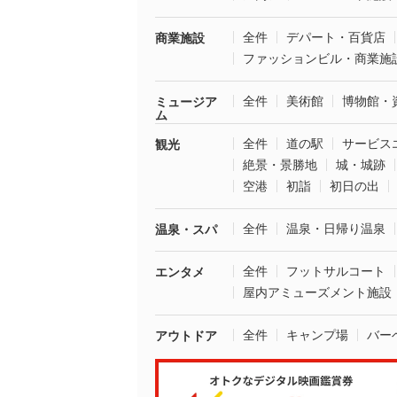
全件
デパート・百貨店
商業施設
ファッションビル・商業施
全件
美術館
博物館・
ミュージア
ム
全件
道の駅
サービス
観光
絶景・景勝地
城・城跡
空港
初詣
初日の出
全件
温泉・日帰り温泉
温泉・スパ
全件
フットサルコート
エンタメ
屋内アミューズメント施設
全件
キャンプ場
バー
アウトドア