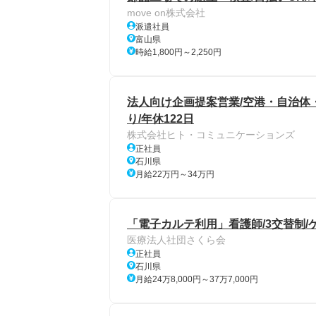
move on株式会社
派遣社員
富山県
時給1,800円～2,250円
法人向け企画提案営業/空港・自治体
り/年休122日
株式会社ヒト・コミュニケーションズ
正社員
石川県
月給22万円～34万円
「電子カルテ利用」看護師/3交替制/
医療法人社団さくら会
正社員
石川県
月給24万8,000円～37万7,000円