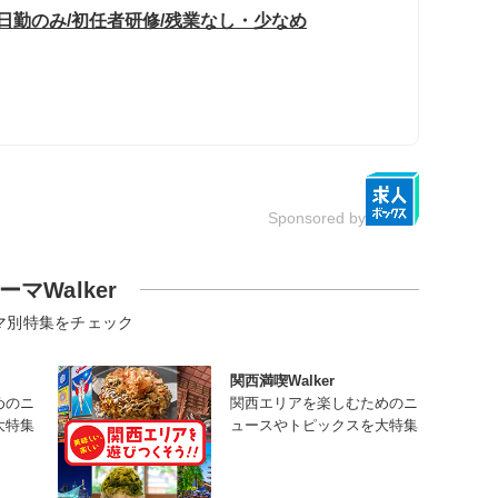
日勤のみ/初任者研修/残業なし・少なめ
Sponsored by
ーマWalker
マ別特集をチェック
関西満喫Walker
めのニ
関西エリアを楽しむためのニ
大特集
ュースやトピックスを大特集