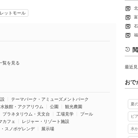
北
レットモール
富
石
福
閲
一覧を見る
最近見
おで
施設
テーマパーク・アミューズメントパーク
夏
水族館・アクアリウム
公園
観光農園
プラネタリウム・天文台
工場見学
プール
ビ
マカフェ
レジャー・リゾート施設
ー・スノボゲレンデ
展示場
水