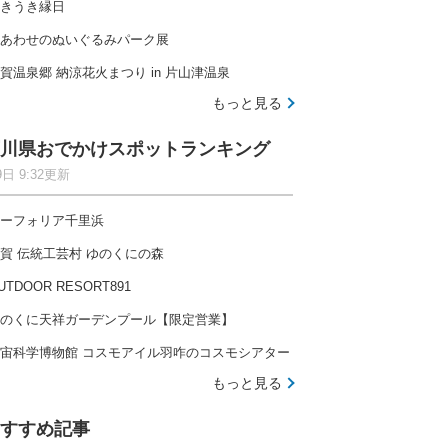
きうき縁日
あわせのぬいぐるみパーク展
賀温泉郷 納涼花火まつり in 片山津温泉
もっと見る
川県おでかけスポットランキング
9日 9:32更新
ーフォリア千里浜
賀 伝統工芸村 ゆのくにの森
UTDOOR RESORT891
のくに天祥ガーデンプール【限定営業】
宙科学博物館 コスモアイル羽咋のコスモシアター
もっと見る
すすめ記事