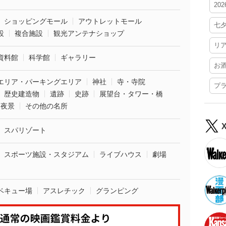
20
ショッピングモール
アウトレットモール
七
設
複合施設
観光アンテナショップ
リ
資料館
科学館
ギャラリー
お
エリア・パーキングエリア
神社
寺・寺院
プ
歴史建造物
遺跡
史跡
展望台・タワー・橋
夜景
その他の名所
スパリゾート
スポーツ施設・スタジアム
ライブハウス
劇場
ベキュー場
アスレチック
グランピング