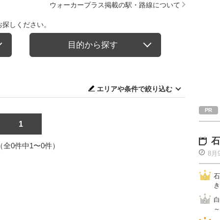
ウォーカープラス掲載の駅・路線について
お探しください。
目的から探す
エリアや条件で絞り込む
1
石
1（全0件中1〜0件）
8月
石
き
白
～