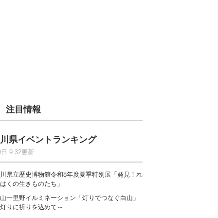
注目情報
川県イベントランキング
9日 9:32更新
川県立歴史博物館令和8年度夏季特別展「発見！れ
はくの生きものたち」
山一里野イルミネーション「灯りでつなぐ白山」
灯りに祈りを込めて～