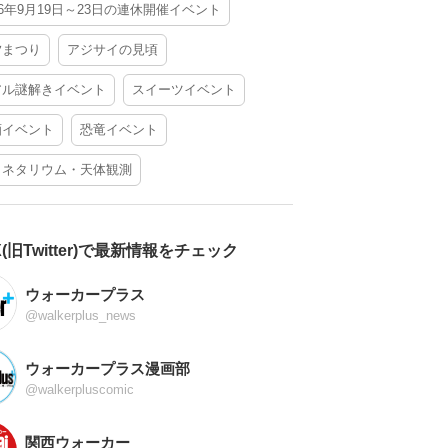
26年9月19日～23日の連休開催イベント
夕まつり
アジサイの見頃
アル謎解きイベント
スイーツイベント
酒イベント
恐竜イベント
ラネタリウム・天体観測
X(旧Twitter)で最新情報をチェック
ウォーカープラス
@walkerplus_news
ウォーカープラス漫画部
@walkerpluscomic
関西ウォーカー