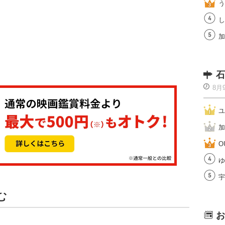
う
し
加
石
8月
ユ
加
O
ゆ
宇
む
お