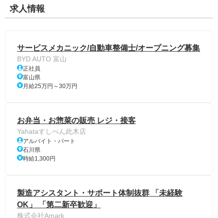
求人情報
サービスメカニック/自動車整備士/オープニング募集
BYD AUTO 富山
正社員
富山県
月給25万円～30万円
お弁当・お惣菜の販売 レジ・接客
Yahataすしべん此木店
アルバイト・パート
石川県
時給1,300円
製造アシスタント・サポート体制抜群 「未経験
OK」 「第二新卒歓迎」
株式会社Amark