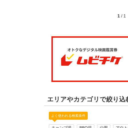
1
/ 
エリアやカテゴリで絞り込
よく使われる検索条件
キャンプ場
BBQ場
公園
アウト