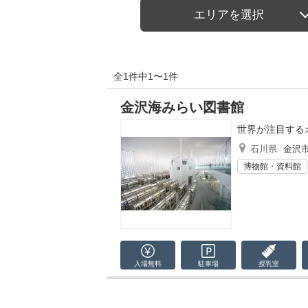
エリアを選択
全1件中1〜1件
金沢海みらい図書館
世界が注目する
石川県
金沢
博物館・資料館
入場無料
駐車場
授乳室