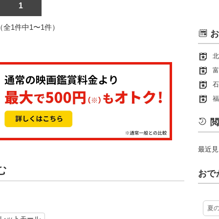
1
1（全1件中1〜1件）
お
北
富
石
福
閲
最近見
む
おで
夏
レットモール