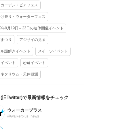
アガーデン・ビアフェス
かけ祭り・ウォーターフェス
26年9月19日～23日の連休開催イベント
夕まつり
アジサイの見頃
アル謎解きイベント
スイーツイベント
酒イベント
恐竜イベント
ラネタリウム・天体観測
X(旧Twitter)で最新情報をチェック
ウォーカープラス
@walkerplus_news