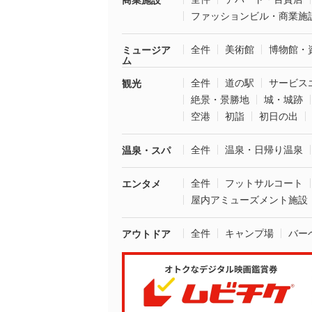
商業施設
ファッションビル・商業施
全件
美術館
博物館・
ミュージア
ム
全件
道の駅
サービス
観光
絶景・景勝地
城・城跡
空港
初詣
初日の出
全件
温泉・日帰り温泉
温泉・スパ
全件
フットサルコート
エンタメ
屋内アミューズメント施設
全件
キャンプ場
バー
アウトドア