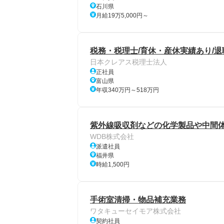
石川県
月給19万5,000円～
税務・税理士/育休・産休実績あり/退
日本クレアス税理士法人
正社員
富山県
年収340万円～518万円
紫外線吸収剤などの化学製品や中間体
WDB株式会社
派遣社員
福井県
時給1,500円
手術室清掃・物品補充業務
ワタキューセイモア株式会社
契約社員