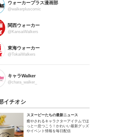
ウォーカープラス漫画部
@walkerpluscomic
関西ウォーカー
@KansaiWalkers
東海ウォーカー
@TokaiWalkers
キャラWalker
@chara_walker_
部イチオシ
スヌーピーたちの最新ニュース
癒やされるキャラクターアイテムでほ
っと一息つこう！かわいい最新グッズ
やイベント情報を毎日配信