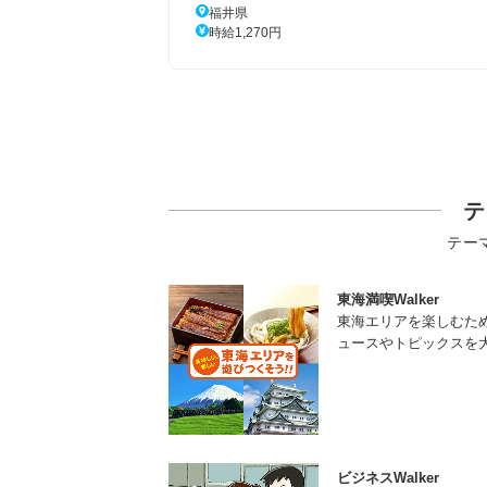
福井県
時給1,270円
テ
テー
東海満喫Walker
東海エリアを楽しむた
ュースやトピックスを
ビジネスWalker