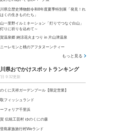
川県立歴史博物館令和8年度夏季特別展「発見！れ
はくの生きものたち」
山一里野イルミネーション「灯りでつなぐ白山」
灯りに祈りを込めて～
賀温泉郷 納涼花火まつり in 片山津温泉
ニーレモンと桃のアフタヌーンティー
もっと見る
川県おでかけスポットランキング
7日 9:32更新
のくに天祥ガーデンプール【限定営業】
取フィッシュランド
ーフォリア千里浜
賀 伝統工芸村 ゆのくにの森
登島家族旅行村Weランド