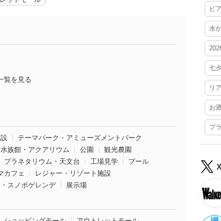
ビ
水
20
七
一覧を見る
リ
お
プ
施設
テーマパーク・アミューズメントパーク
水族館・アクアリウム
公園
観光農園
プラネタリウム・天文台
工場見学
プール
マカフェ
レジャー・リゾート施設
ー・スノボゲレンデ
展示場
ショッピングモール
アウトレットモール