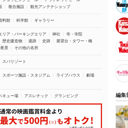
設
複合施設
観光アンテナショップ
資料館
科学館
ギャラリー
エリア・パーキングエリア
神社
寺・寺院
歴史建造物
遺跡
史跡
展望台・タワー・橋
夜景
その他の名所
スパリゾート
スポーツ施設・スタジアム
ライブハウス
劇場
編集
ベキュー場
アスレチック
グランピング