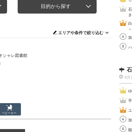
目的から探す
石
き
白
～
エリアや条件で絞り込む
加
ハ
オシャレ図書館
市
石
8月
ゆ
手
ユ
ベビーカー
加
能