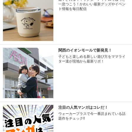
一息つこう！かわいい最新グッズやイベン
ト情報を毎日配信
関西のイオンモールで新発見！
子どもと楽しめる新しい遊び方をママライ
ター達が現地から最新リポ！
注目の人気マンガはコレだ！
ウォーカープラスで今一番読まれている話
題作をチェック!!