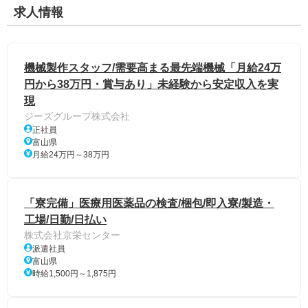
求人情報
機械製作スタッフ/需要高まる最先端機械「月給24万
円から38万円・賞与あり」未経験から安定収入を実
現
ジーズグループ株式会社
正社員
富山県
月給24万円～38万円
「寮完備」医療用医薬品の検査/梱包/即入寮/製造・
工場/日勤/日払い
株式会社京栄センター
派遣社員
富山県
時給1,500円～1,875円