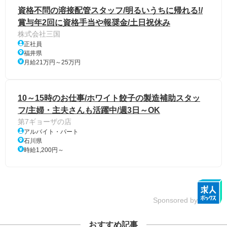
資格不問の溶接配管スタッフ/明るいうちに帰れる!/
賞与年2回に資格手当や報奨金/土日祝休み
株式会社三国
正社員
福井県
月給21万円～25万円
10～15時のお仕事/ホワイト餃子の製造補助スタッ
フ/主婦・主夫さんも活躍中/週3日～OK
第7ギョーザの店
アルバイト・パート
石川県
時給1,200円～
Sponsored by
おすすめ記事