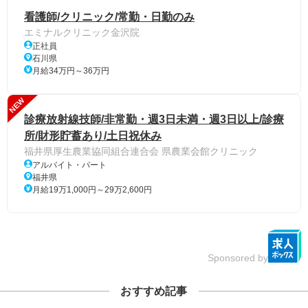
看護師/クリニック/常勤・日勤のみ
エミナルクリニック金沢院
正社員
石川県
月給34万円～36万円
NEW
診療放射線技師/非常勤・週3日未満・週3日以上/診療
所/財形貯蓄あり/土日祝休み
福井県厚生農業協同組合連合会 県農業会館クリニック
アルバイト・パート
福井県
月給19万1,000円～29万2,600円
Sponsored by
おすすめ記事