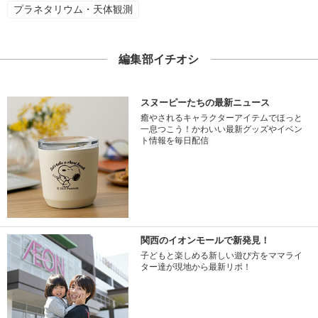
プラネタリウム・天体観測
編集部イチオシ
スヌーピーたちの最新ニュース
癒やされるキャラクターアイテムでほっと
一息つこう！かわいい最新グッズやイベン
ト情報を毎日配信
関西のイオンモールで新発見！
子どもと楽しめる新しい遊び方をママライ
ター達が現地から最新リポ！