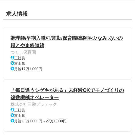
求人情報
調理師/早期入職可/常勤/保育園/高岡やぶなみ あいの
風とやま鉄道線
つくし保育園
正社員
富山県
月給17万1,000円
「毎日違うシゲキがある」未経験OKでモノづくりの
複数機械オペレーター
株式会社三栄プラテック
正社員
富山県
月給23万1,000円～27万1,000円