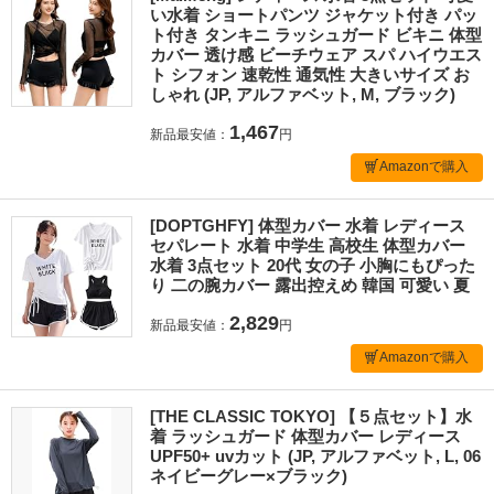
い水着 ショートパンツ ジャケット付き パッ
ト付き タンキニ ラッシュガード ビキニ 体型
カバー 透け感 ビーチウェア スパ ハイウエス
ト シフォン 速乾性 通気性 大きいサイズ お
しゃれ (JP, アルファベット, M, ブラック)
1,467
新品最安値：
円
Amazonで購入
[DOPTGHFY] 体型カバー 水着 レディース
セパレート 水着 中学生 高校生 体型カバー
水着 3点セット 20代 女の子 小胸にもぴった
り 二の腕カバー 露出控えめ 韓国 可愛い 夏
2,829
新品最安値：
円
Amazonで購入
[THE CLASSIC TOKYO] 【５点セット】水
着 ラッシュガード 体型カバー レディース
UPF50+ uvカット (JP, アルファベット, L, 06
ネイビーグレー×ブラック)