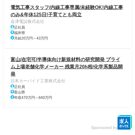
電気工事スタッフ/内線工事専属/未経験OK!内線工事
のみ&年休125日!子育てとも両立
金津電設株式会社
正社員
福井県
月給20万円～43万円
富山/在宅可/半導体向け新規材料の研究開発 プライ
ム上場老舗化学メーカー 残業月20h程/化学系製品開
発
日本カーバイド工業株式会社
正社員
富山県
年収470万円～840万円
Sponsored by