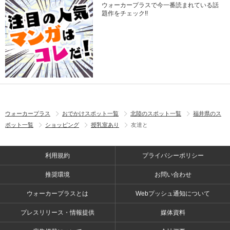
ウォーカープラスで今一番読まれている話
題作をチェック!!
ウォーカープラス
おでかけスポット一覧
北陸のスポット一覧
福井県のス
ポット一覧
ショッピング
授乳室あり
友達と
利用規約
プライバシーポリシー
推奨環境
お問い合わせ
ウォーカープラスとは
Webプッシュ通知について
プレスリリース・情報提供
媒体資料