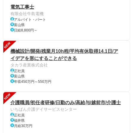
電気工事士
有限会社牛島電機
アルバイト・パート
富山県
日給8,800円～
NEW
機械設計/開発/残業月10h程/平均有休取得14.1日/ア
イデアを形にすることができる
タカラ産業株式会社
正社員
富山県
年収450万円～550万円
NEW
介護職員/初任者研修/日勤のみ/高給与/越前市/介護士
いちばん介護デイサービスセンター
正社員
福井県
月給30万円