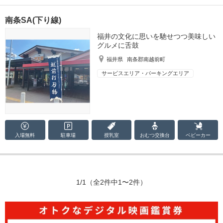
南条SA(下り線)
福井の文化に思いを馳せつつ美味しい
グルメに舌鼓
福井県
南条郡南越前町
サービスエリア・パーキングエリア
入場無料
駐車場
授乳室
おむつ
交換台
ベビーカー
1/1
（全2件中1〜2件）