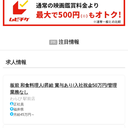
注目情報
求人情報
板前 和食料理人/昇給 賞与あり/入社祝金50万円/管理
業務なし
わらび 駅前店
正社員
福井県
月給45万円～