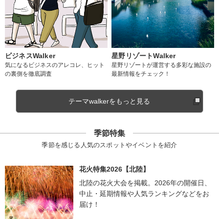
ビジネスWalker
星野リゾートWalker
気になるビジネスのアレコレ、ヒット
星野リゾートが運営する多彩な施設の
の裏側を徹底調査
最新情報をチェック！
テーマwalkerをもっと見る
季節特集
季節を感じる人気のスポットやイベントを紹介
花火特集2026【北陸】
北陸の花火大会を掲載。2026年の開催日、
中止・延期情報や人気ランキングなどをお
届け！