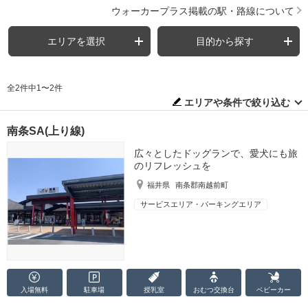
ウォーカープラス掲載の駅・路線について
エリアを選択
目的から探す
全2件中1〜2件
エリアや条件で絞り込む
南条SA(上り線)
広々としたドッグランで、愛犬にも旅
のリフレッシュを
福井県
南条郡南越前町
サービスエリア・パーキングエリア
入場無料
駐車場
授乳室
おむつ
交換台
ベビーカー