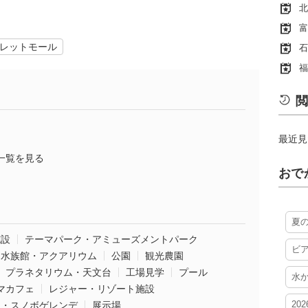
北
富
レットモール
石
福
閲
最近見
一覧を見る
おで
夏
施設
テーマパーク・アミューズメントパーク
ビ
水族館・アクアリウム
公園
観光農園
プラネタリウム・天文台
工場見学
プール
水
マカフェ
レジャー・リゾート施設
20
ー・スノボゲレンデ
展示場