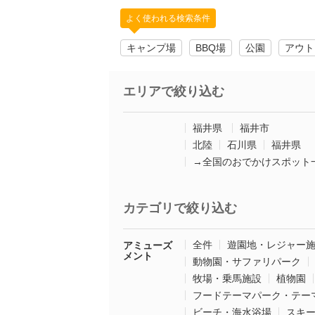
よく使われる検索条件
キャンプ場
BBQ場
公園
アウト
エリアで絞り込む
福井県
福井市
北陸
石川県
福井県
→全国のおでかけスポット
カテゴリで絞り込む
全件
遊園地・レジャー
アミューズ
メント
動物園・サファリパーク
牧場・乗馬施設
植物園
フードテーマパーク・テー
ビーチ・海水浴場
スキ