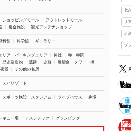
七
ショッピングモール
アウトレットモール
リ
設
複合施設
観光アンテナショップ
お
資料館
科学館
ギャラリー
プ
エリア・パーキングエリア
神社
寺・寺院
歴史建造物
遺跡
史跡
展望台・タワー・橋
夜景
その他の名所
スパリゾート
スポーツ施設・スタジアム
ライブハウス
劇場
ベキュー場
アスレチック
グランピング