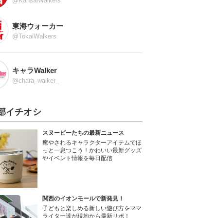
@KansaiWalkers
東海ウォーカー
@TokaiWalkers
キャラWalker
@chara_walker_
部イチオシ
スヌーピーたちの最新ニュース
癒やされるキャラクターアイテムでほ
っと一息つこう！かわいい最新グッズ
やイベント情報を毎日配信
関西のイオンモールで新発見！
子どもと楽しめる新しい遊び方をママ
ライター達が現地から最新リポ！