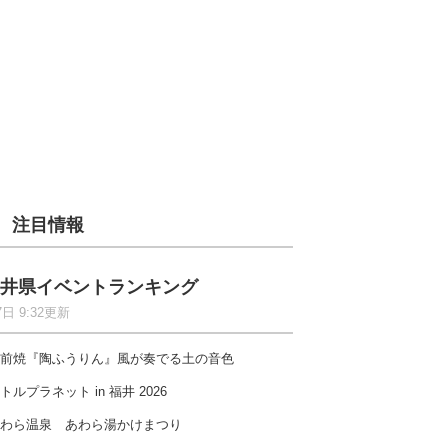
注目情報
井県イベントランキング
7日 9:32更新
前焼『陶ふうりん』風が奏でる土の音色
トルプラネット in 福井 2026
わら温泉 あわら湯かけまつり