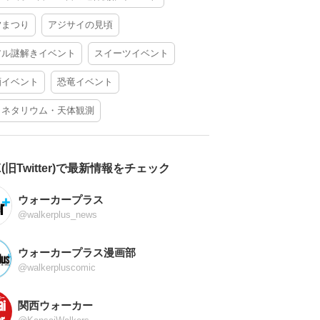
夕まつり
アジサイの見頃
アル謎解きイベント
スイーツイベント
酒イベント
恐竜イベント
ラネタリウム・天体観測
X(旧Twitter)で最新情報をチェック
ウォーカープラス
@walkerplus_news
ウォーカープラス漫画部
@walkerpluscomic
関西ウォーカー