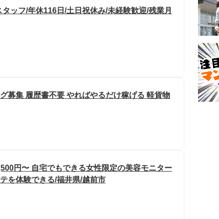
ッフ/年休116日/土日祝休み/未経験歓迎/残業月
ング募集 履歴書不要 やればやるだけ稼げる 軽貨物
,500円〜 自宅でもできる女性限定の美容モニター
テを体験できる/福井県/越前市