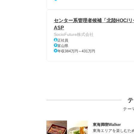
センター系管理者候補「北陸HOC/リ
ASP
SocioFuture株式会社
正社員
富山県
年収384万円～431万円
テ
テー
東海満喫Walker
東海エリアを楽しむた