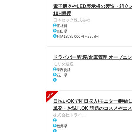
電子機器やLED表示板の製造・組立スタ
10H程度
日本セック株式会社
正社員
富山県
月給18万5,000円～29万円
ドライバー/配達/倉庫管理 オープニ
モリタ運送
業務委託
石川県
NEW
日払いOKで即日収入/モニター/時給1
単発・お試しOK 話題のコスメやエス
株式会社トライエ
福井県