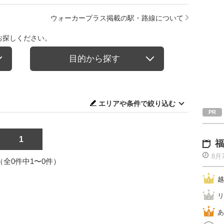
ウォーカープラス掲載の駅・路線について
お探しください。
目的から探す
エリアや条件で絞り込む
1
福
8月
1（全0件中1〜0件）
越
リ
あ