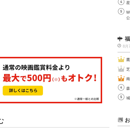
星
W
公
福
8月
鷹
芝
南
森
城
む
お