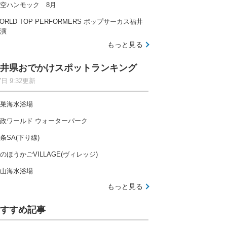
空ハンモック 8月
ORLD TOP PERFORMERS ポップサーカス福井
演
もっと見る
井県おでかけスポットランキング
7日 9:32更新
巣海水浴場
政ワールド ウォーターパーク
条SA(下り線)
のほうかごVILLAGE(ヴィレッジ)
山海水浴場
もっと見る
すすめ記事