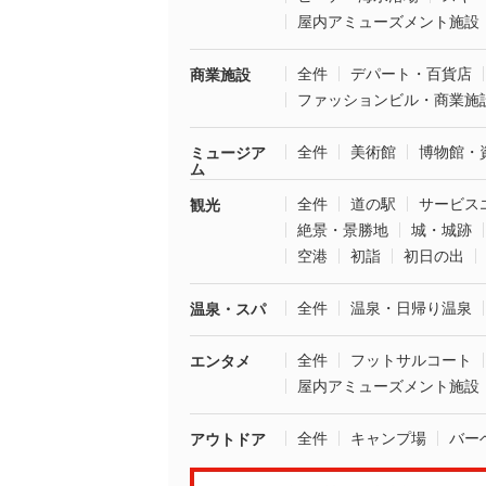
屋内アミューズメント施設
全件
デパート・百貨店
商業施設
ファッションビル・商業施
全件
美術館
博物館・
ミュージア
ム
全件
道の駅
サービス
観光
絶景・景勝地
城・城跡
空港
初詣
初日の出
全件
温泉・日帰り温泉
温泉・スパ
全件
フットサルコート
エンタメ
屋内アミューズメント施設
全件
キャンプ場
バー
アウトドア