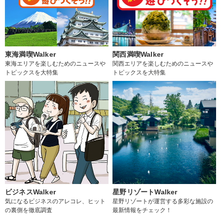
東海満喫Walker
関西満喫Walker
東海エリアを楽しむためのニュースや
関西エリアを楽しむためのニュースや
トピックスを大特集
トピックスを大特集
ビジネスWalker
星野リゾートWalker
気になるビジネスのアレコレ、ヒット
星野リゾートが運営する多彩な施設の
の裏側を徹底調査
最新情報をチェック！