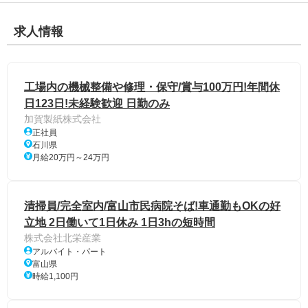
求人情報
工場内の機械整備や修理・保守/賞与100万円!年間休
日123日!未経験歓迎 日勤のみ
加賀製紙株式会社
正社員
石川県
月給20万円～24万円
清掃員/完全室内/富山市民病院そば!車通勤もOKの好
立地 2日働いて1日休み 1日3hの短時間
株式会社北栄産業
アルバイト・パート
富山県
時給1,100円