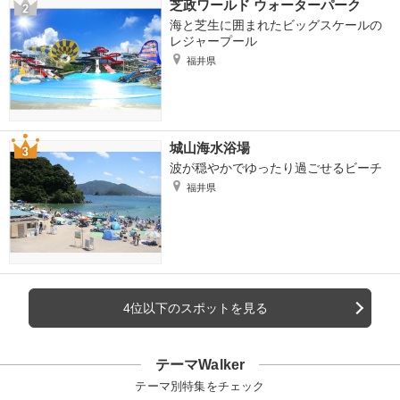
芝政ワールド ウォーターパーク
海と芝生に囲まれたビッグスケールの
レジャープール
福井県
城山海水浴場
波が穏やかでゆったり過ごせるビーチ
福井県
4位以下のスポットを見る
テーマWalker
テーマ別特集をチェック