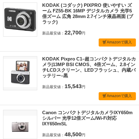
KODAK (コダック) PIXPRO 使いやすい ズ
ーム FZ55-BK 16MP デジタルカメラ 光学5
倍ズーム 広角 28mm 2.7インチ液晶画面 (ブ
ラック)
22,700
新品最安値：
円
Amazonで購入
KODAK Pixpro C1–超コンパクトデジタルカ
メラ|13MP BSI CMOS、4倍ズーム、2.8イン
チLCDスクリーン、LEDフラッシュ、内蔵バ
ッテリー–黒
15,543
新品最安値：
円
Amazonで購入
Canon コンパクトデジタルカメラIXY650m
シルバー 光学12倍ズーム/Wi-Fi対応
IXY650mSL
48,500
新品最安値：
円