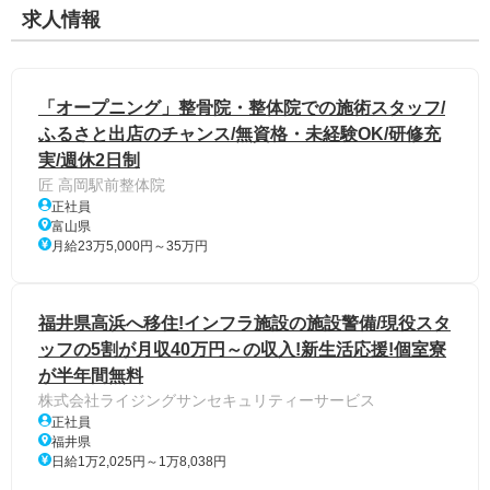
求人情報
「オープニング」整骨院・整体院での施術スタッフ/
ふるさと出店のチャンス/無資格・未経験OK/研修充
実/週休2日制
匠 高岡駅前整体院
正社員
富山県
月給23万5,000円～35万円
福井県高浜へ移住!インフラ施設の施設警備/現役スタ
ッフの5割が月収40万円～の収入!新生活応援!個室寮
が半年間無料
株式会社ライジングサンセキュリティーサービス
正社員
福井県
日給1万2,025円～1万8,038円