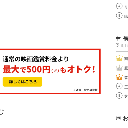
リ
除
福
8月
南
鷹
森
三
芝
む
お