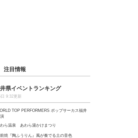
注目情報
井県イベントランキング
6日 9:32更新
ORLD TOP PERFORMERS ポップサーカス福井
演
わら温泉 あわら湯かけまつり
前焼『陶ふうりん』風が奏でる土の音色