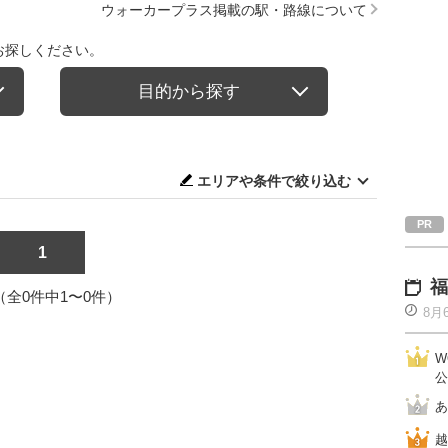
ウォーカープラス掲載の駅・路線について
お探しください。
目的から探す
エリアや条件で絞り込む
1
福
1（全0件中1〜0件）
8月
W
公
あ
越