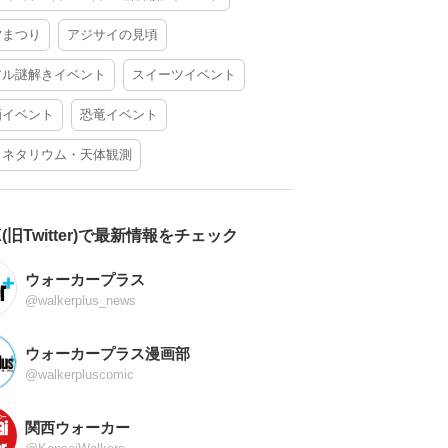
夕まつり
アジサイの見頃
アル謎解きイベント
スイーツイベント
酒イベント
恐竜イベント
ラネタリウム・天体観測
X(旧Twitter)で最新情報をチェック
ウォーカープラス
@walkerplus_news
ウォーカープラス漫画部
@walkerpluscomic
関西ウォーカー