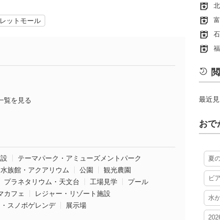
北
富
レットモール
石
福
閲
最近見
一覧を見る
おで
施設
テーマパーク・アミューズメントパーク
夏
水族館・アクアリウム
公園
観光農園
ビ
プラネタリウム・天文台
工場見学
プール
マカフェ
レジャー・リゾート施設
水
ー・スノボゲレンデ
展示場
20