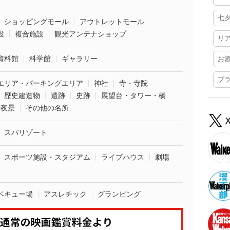
七
ショッピングモール
アウトレットモール
設
複合施設
観光アンテナショップ
リ
資料館
科学館
ギャラリー
お
プ
エリア・パーキングエリア
神社
寺・寺院
歴史建造物
遺跡
史跡
展望台・タワー・橋
夜景
その他の名所
スパリゾート
スポーツ施設・スタジアム
ライブハウス
劇場
ベキュー場
アスレチック
グランピング