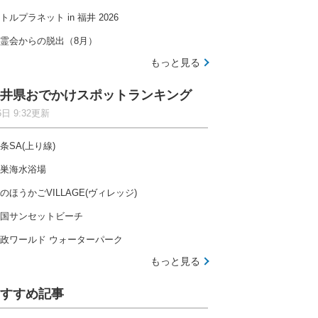
トルプラネット in 福井 2026
霊会からの脱出（8月）
もっと見る
井県おでかけスポットランキング
6日 9:32更新
条SA(上り線)
巣海水浴場
のほうかごVILLAGE(ヴィレッジ)
国サンセットビーチ
政ワールド ウォーターパーク
もっと見る
すすめ記事