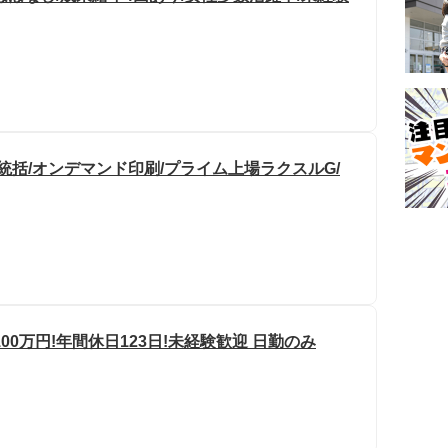
統括/オンデマンド印刷/プライム上場ラクスルG/
0万円!年間休日123日!未経験歓迎 日勤のみ