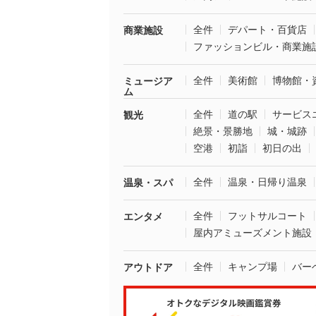
全件
デパート・百貨店
商業施設
ファッションビル・商業施
全件
美術館
博物館・
ミュージア
ム
全件
道の駅
サービス
観光
絶景・景勝地
城・城跡
空港
初詣
初日の出
全件
温泉・日帰り温泉
温泉・スパ
全件
フットサルコート
エンタメ
屋内アミューズメント施設
全件
キャンプ場
バー
アウトドア