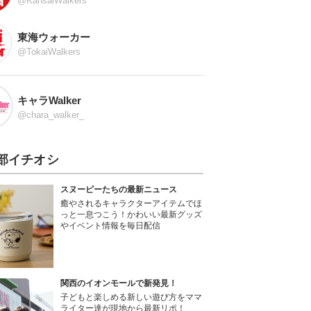
@KansaiWalkers
東海ウォーカー
@TokaiWalkers
キャラWalker
@chara_walker_
部イチオシ
スヌーピーたちの最新ニュース
癒やされるキャラクターアイテムでほ
っと一息つこう！かわいい最新グッズ
やイベント情報を毎日配信
関西のイオンモールで新発見！
子どもと楽しめる新しい遊び方をママ
ライター達が現地から最新リポ！