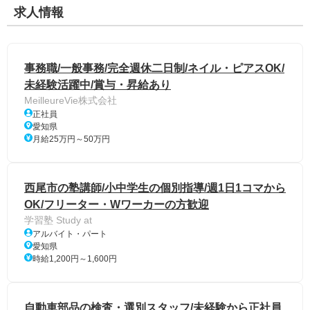
求人情報
事務職/一般事務/完全週休二日制/ネイル・ピアスOK/
未経験活躍中/賞与・昇給あり
MeilleureVie株式会社
正社員
愛知県
月給25万円～50万円
西尾市の塾講師/小中学生の個別指導/週1日1コマから
OK/フリーター・Wワーカーの方歓迎
学習塾 Study at
アルバイト・パート
愛知県
時給1,200円～1,600円
自動車部品の検査・選別スタッフ/未経験から正社員