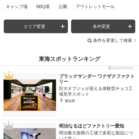
キャンプ場
BBQ場
公園
アウトレットモール
エリア変更
条件変更
条件を変更して検索
東海スポットランキング
2026年8月8日
ブラックサンダー ワクザクファクト
リー
巨大オブジェが迎える体験型チョコ工
場見学スポット
愛知県
明治なるほどファクトリー愛知
明治最大規模の工場で多彩な製品につ
いて学ぶ