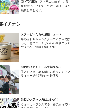
(SixTONES)「アトリエの前で」、浮
所飛貴(ACEes/ジュニア)「ボク、浮所
飛貴と申します」
部イチオシ
スヌーピーたちの最新ニュース
癒やされるキャラクターアイテムでほ
っと一息つこう！かわいい最新グッズ
やイベント情報を毎日配信
関西のイオンモールで新発見！
子どもと楽しめる新しい遊び方をママ
ライター達が現地から最新リポ！
注目の人気マンガはコレだ！
ウォーカープラスで今一番読まれてい