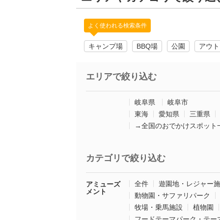
よく使われる検索条件
キャンプ場
BBQ場
公園
アウト
エリアで絞り込む
岐阜県
岐阜市
東海
愛知県
三重県
→全国のおでかけスポット
カテゴリで絞り込む
全件
遊園地・レジャー
アミューズ
メント
動物園・サファリパーク
牧場・乗馬施設
植物園
フードテーマパーク・テー