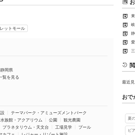
お
東
岐
レットモール
静
愛
三
閲
静岡県
一覧を見る
最近見
おで
施設
テーマパーク・アミューズメントパーク
夏
水族館・アクアリウム
公園
観光農園
プラネタリウム・天文台
工場見学
プール
ビ
マカフェ
レジャー・リゾート施設