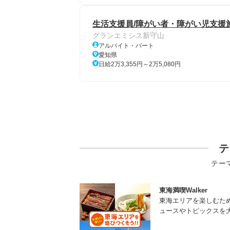
生活支援員/障がい者・障がい児支援
グランエミシス新守山
アルバイト・パート
愛知県
日給2万3,355円～2万5,080円
テ
テー
東海満喫Walker
東海エリアを楽しむた
ュースやトピックスを