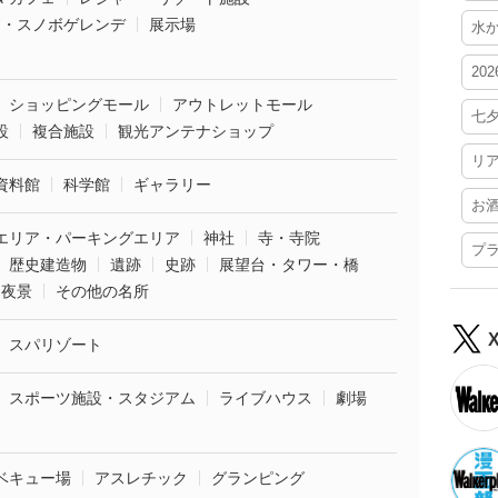
ー・スノボゲレンデ
展示場
水
20
ショッピングモール
アウトレットモール
七
設
複合施設
観光アンテナショップ
リ
資料館
科学館
ギャラリー
お
エリア・パーキングエリア
神社
寺・寺院
プ
歴史建造物
遺跡
史跡
展望台・タワー・橋
夜景
その他の名所
スパリゾート
スポーツ施設・スタジアム
ライブハウス
劇場
ベキュー場
アスレチック
グランピング