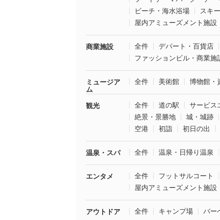
ビーチ・海水浴場
スキ
屋内アミューズメント施設
全件
デパート・百貨店
商業施設
ファッションビル・商業施
全件
美術館
博物館・
ミュージア
ム
全件
道の駅
サービス
観光
絶景・景勝地
城・城跡
空港
初詣
初日の出
全件
温泉・日帰り温泉
温泉・スパ
全件
フットサルコート
エンタメ
屋内アミューズメント施設
全件
キャンプ場
バー
アウトドア