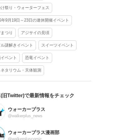
かけ祭り・ウォーターフェス
26年9月19日～23日の連休開催イベント
夕まつり
アジサイの見頃
アル謎解きイベント
スイーツイベント
酒イベント
恐竜イベント
ラネタリウム・天体観測
X(旧Twitter)で最新情報をチェック
ウォーカープラス
@walkerplus_news
ウォーカープラス漫画部
@walkerpluscomic