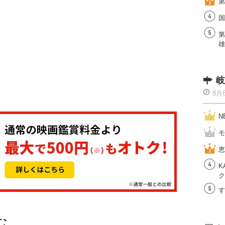
第
国
第
雄
岐
8月
N
モ
恵
K
ク
す
む