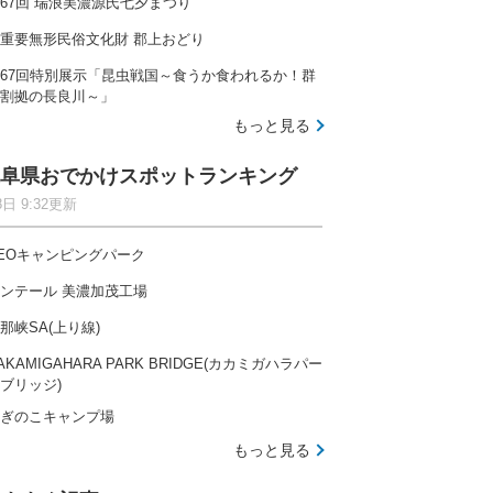
67回 瑞浪美濃源氏七夕まつり
重要無形民俗文化財 郡上おどり
67回特別展示「昆虫戦国～食うか食われるか！群
割拠の長良川～」
もっと見る
阜県おでかけスポットランキング
8日 9:32更新
EOキャンピングパーク
ンテール 美濃加茂工場
那峡SA(上り線)
AKAMIGAHARA PARK BRIDGE(カカミガハラパー
ブリッジ)
ぎのこキャンプ場
もっと見る