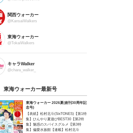
関西ウォーカー
@KansaiWalkers
東海ウォーカー
@TokaiWalkers
キャラWalker
@chara_walker_
東海ウォーカー最新号
東海ウォーカー 2026夏(創刊30周年記
念号)
【表紙】松村北斗(SixTONES)【第1特
集】ひんやり夏遊びBEST30【第2特
集】魅惑のスパイスグルメ【第3特
集】偏愛水族館【連載】松村北斗