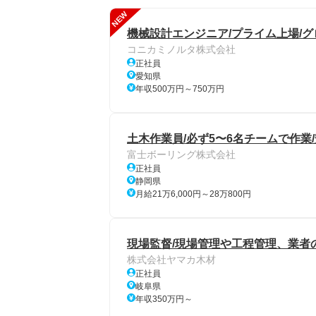
NEW
機械設計エンジニア/プライム上場/
コニカミノルタ株式会社
正社員
愛知県
年収500万円～750万円
土木作業員/必ず5〜6名チームで作業
富士ボーリング株式会社
正社員
静岡県
月給21万6,000円～28万800円
現場監督/現場管理や工程管理、業者
株式会社ヤマカ木材
正社員
岐阜県
年収350万円～