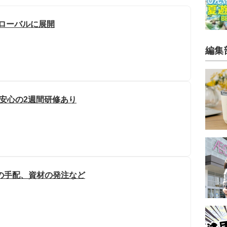
グローバルに展開
編集
/安心の2週間研修あり
の手配、資材の発注など