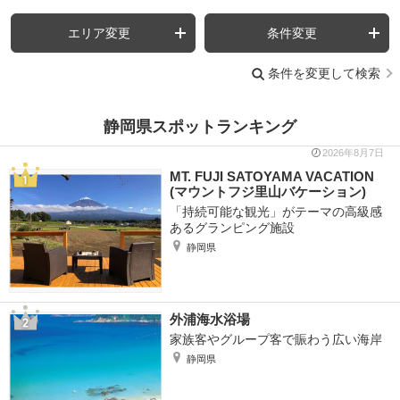
エリア変更
条件変更
条件を変更して検索
静岡県スポットランキング
2026年8月7日
MT. FUJI SATOYAMA VACATION
(マウントフジ里山バケーション)
「持続可能な観光」がテーマの高級感
あるグランピング施設
静岡県
外浦海水浴場
家族客やグループ客で賑わう広い海岸
静岡県