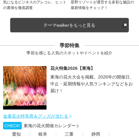
気になるビジネスのアレコレ、ヒット
星野リゾートが運営する多彩な施設の
の裏側を徹底調査
最新情報をチェック！
テーマwalkerをもっと見る
季節特集
季節を感じる人気のスポットやイベントを紹介
花火特集2026【東海】
東海の花火大会を掲載。2026年の開催日、
中止・延期情報や人気ランキングなどをお
届け！
金麦花火特等席＆グッズが当たる
CHECK!
東海の花火開催カレンダー
愛知
岐阜
三重
静岡