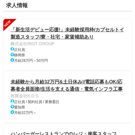
求人情報
NEW
「新生活デビュー応援!」未経験採用枠/カプセルトイ
製造スタッフ/寮・社宅・家賃補助あり
株式会社RIOT GROUP
正社員
静岡県
月給28万円～50万円
未経験から月給32万円&土日休み!/電話応募もOK/応
募者全員面接/生活を支える通信・電気インフラ工事
有限会社K.D.S
正社員 / 契約社員 / 業務委託
愛知県
月給32万円～
ハンバーガーレストランでのレジ・接客スタッフ