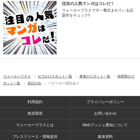
注目の人気マンガはコレだ！
ウォーカープラスで今一番読まれている話
題作をチェック!!
ウォーカープラス
おでかけスポット一覧
東海のスポット一覧
静岡県のス
ポット一覧
初日の出
ベビーカー貸出あり
利用規約
プライバシーポリシー
推奨環境
お問い合わせ
ウォーカープラスとは
Webプッシュ通知について
プレスリリース・情報提供
媒体資料