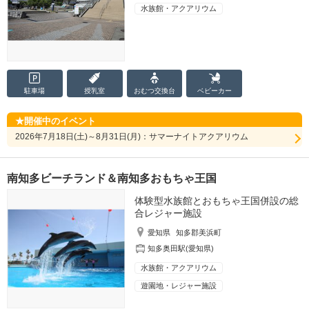
水族館・アクアリウム
駐車場
授乳室
おむつ
交換台
ベビーカー
開催中のイベント
2026年7月18日(土)～8月31日(月)：サマーナイトアクアリウム
南知多ビーチランド＆南知多おもちゃ王国
体験型水族館とおもちゃ王国併設の総
合レジャー施設
愛知県
知多郡美浜町
知多奥田駅(愛知県)
水族館・アクアリウム
遊園地・レジャー施設