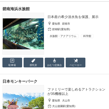
碧南海浜水族館
日本産の希少淡水魚を保護、展示
愛知県
碧南市
碧南駅(愛知県)
水族館・アクアリウム
科学館
駐車場
授乳室
おむつ
交換台
ベビーカー
日本モンキーパーク
ファミリーで楽しめるアトラクション
が35機種以上
愛知県
犬山市
犬山遊園駅(愛知県)