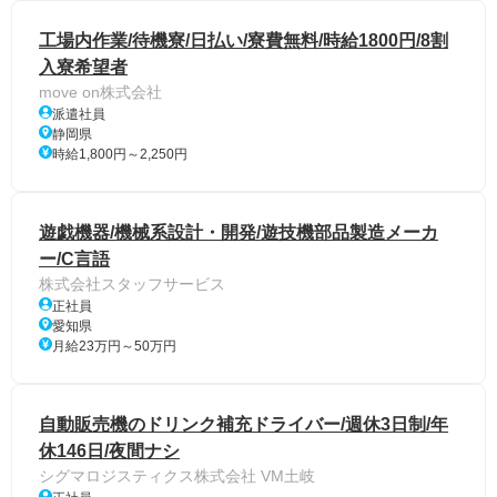
工場内作業/待機寮/日払い/寮費無料/時給1800円/8割
入寮希望者
move on株式会社
派遣社員
静岡県
時給1,800円～2,250円
遊戯機器/機械系設計・開発/遊技機部品製造メーカ
ー/C言語
株式会社スタッフサービス
正社員
愛知県
月給23万円～50万円
自動販売機のドリンク補充ドライバー/週休3日制/年
休146日/夜間ナシ
シグマロジスティクス株式会社 VM土岐