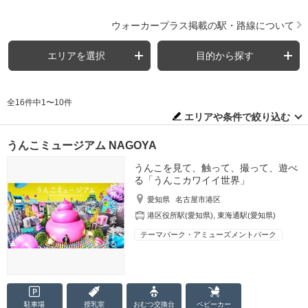
ウォーカープラス掲載の駅・路線について
エリアを選択
目的から探す
全16件中1〜10件
エリアや条件で絞り込む
うんこミュージアム NAGOYA
うんこを見て、触って、撮って、遊べ
る「うんこカワイイ世界」
愛知県
名古屋市港区
港区役所駅(愛知県)
,
東海通駅(愛知県)
テーマパーク・アミューズメントパーク
駐車場
授乳室
おむつ
交換台
ベビーカー