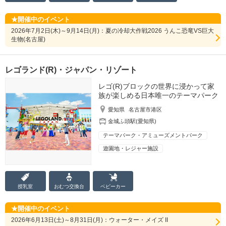
開催中のイベント
2026年7月2日(木)～9月14日(月)：夏の冷却大作戦2026 うんこ恐竜VS巨大
生物(名古屋)
レゴランド(R)・ジャパン・リゾート
レゴ(R)ブロックの世界に浸かって家
族が楽しめる日本唯一のテーマパーク
愛知県
名古屋市港区
金城ふ頭駅(愛知県)
テーマパーク・アミューズメントパーク
遊園地・レジャー施設
授乳室
おむつ
交換台
ベビーカー
開催中のイベント
2026年6月13日(土)～8月31日(月)：ウォーター・メイズ II