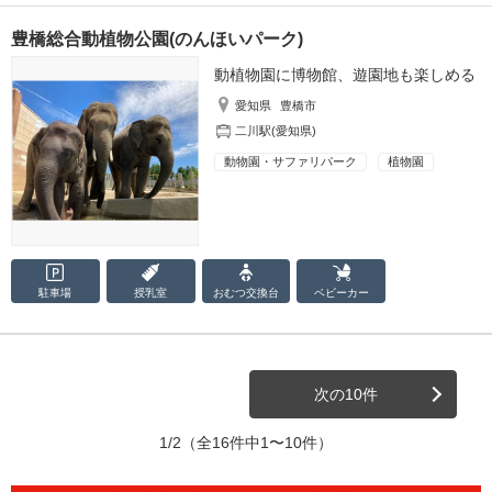
豊橋総合動植物公園(のんほいパーク)
動植物園に博物館、遊園地も楽しめる
愛知県
豊橋市
二川駅(愛知県)
動物園・サファリパーク
植物園
駐車場
授乳室
おむつ
交換台
ベビーカー
次の10件
1/2
（全16件中1〜10件）