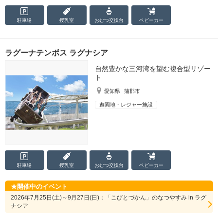
駐車場
授乳室
おむつ
交換台
ベビーカー
ラグーナテンボス ラグナシア
自然豊かな三河湾を望む複合型リゾー
ト
愛知県
蒲郡市
遊園地・レジャー施設
駐車場
授乳室
おむつ
交換台
ベビーカー
開催中のイベント
2026年7月25日(土)～9月27日(日)：「こびとづかん」のなつやすみ in ラグ
ナシア