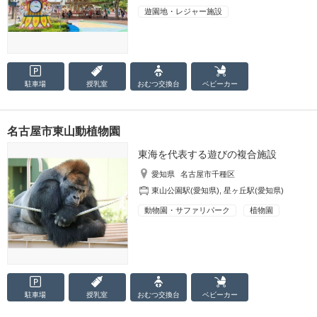
遊園地・レジャー施設
駐車場
授乳室
おむつ
交換台
ベビーカー
名古屋市東山動植物園
東海を代表する遊びの複合施設
愛知県
名古屋市千種区
東山公園駅(愛知県)
,
星ヶ丘駅(愛知県)
動物園・サファリパーク
植物園
駐車場
授乳室
おむつ
交換台
ベビーカー