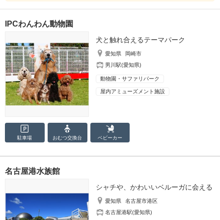
IPCわんわん動物園
犬と触れ合えるテーマパーク
愛知県
岡崎市
男川駅(愛知県)
動物園・サファリパーク
屋内アミューズメント施設
駐車場
おむつ
交換台
ベビーカー
名古屋港水族館
シャチや、かわいいベルーガに会える
愛知県
名古屋市港区
名古屋港駅(愛知県)