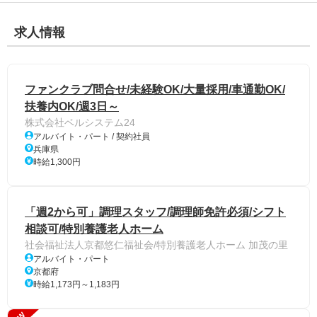
求人情報
ファンクラブ問合せ/未経験OK/大量採用/車通勤OK/
扶養内OK/週3日～
株式会社ベルシステム24
アルバイト・パート / 契約社員
兵庫県
時給1,300円
「週2から可」調理スタッフ/調理師免許必須/シフト
相談可/特別養護老人ホーム
社会福祉法人京都悠仁福祉会/特別養護老人ホーム 加茂の里
アルバイト・パート
京都府
時給1,173円～1,183円