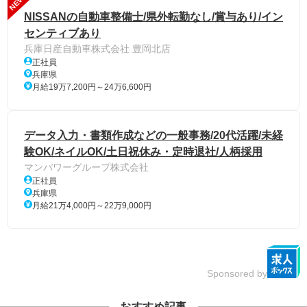
NEW
NISSANの自動車整備士/県外転勤なし/賞与あり/イン
センティブあり
兵庫日産自動車株式会社 豊岡北店
正社員
兵庫県
月給19万7,200円～24万6,600円
データ入力・書類作成などの一般事務/20代活躍/未経
験OK/ネイルOK/土日祝休み・定時退社/人柄採用
マンパワーグループ株式会社
正社員
兵庫県
月給21万4,000円～22万9,000円
Sponsored by
おすすめ記事