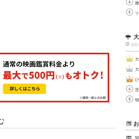
微
リ
大
8月
大
大
ひ
茨
明
む
お
関