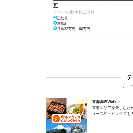
可
アオイ自動車株式会社
正社員
京都府
月給22万円～80万円
テ
テー
東海満喫Walker
東海エリアを楽しむた
ュースやトピックスを