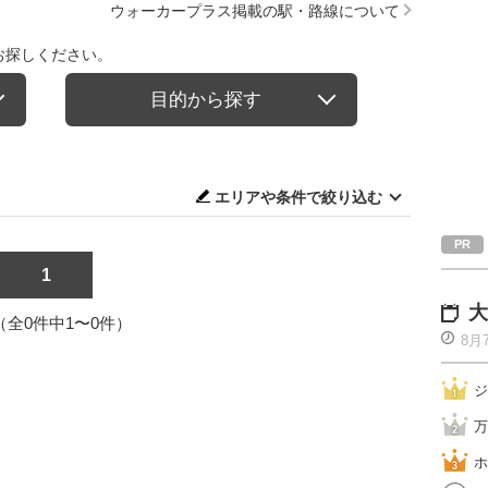
ウォーカープラス掲載の駅・路線について
お探しください。
目的から探す
エリアや条件で絞り込む
1
大
1（全0件中1〜0件）
8月
ジ
万
ホ