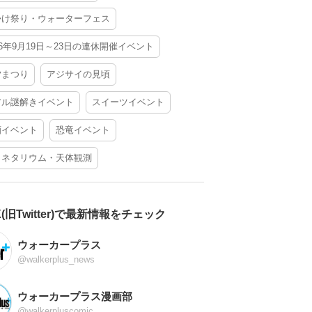
かけ祭り・ウォーターフェス
26年9月19日～23日の連休開催イベント
夕まつり
アジサイの見頃
アル謎解きイベント
スイーツイベント
酒イベント
恐竜イベント
ラネタリウム・天体観測
X(旧Twitter)で最新情報をチェック
ウォーカープラス
@walkerplus_news
ウォーカープラス漫画部
@walkerpluscomic