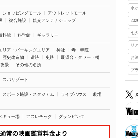
水
ショッピングモール
アウトレットモール
設
複合施設
観光アンテナショップ
20
七
資料館
科学館
ギャラリー
リ
エリア・パーキングエリア
神社
寺・寺院
歴史建造物
遺跡
史跡
展望台・タワー・橋
お
夜景
その他の名所
プ
スパリゾート
スポーツ施設・スタジアム
ライブハウス
劇場
ベキュー場
アスレチック
グランピング