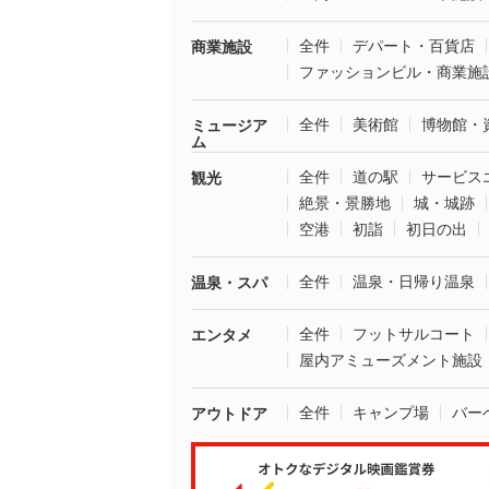
全件
デパート・百貨店
商業施設
ファッションビル・商業施
全件
美術館
博物館・
ミュージア
ム
全件
道の駅
サービス
観光
絶景・景勝地
城・城跡
空港
初詣
初日の出
全件
温泉・日帰り温泉
温泉・スパ
全件
フットサルコート
エンタメ
屋内アミューズメント施設
全件
キャンプ場
バー
アウトドア