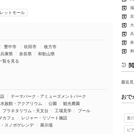
滋
レットモール
京
大
兵
奈
豊中市
吹田市
枚方市
和
兵庫県
奈良県
和歌山県
一覧を見る
閲
最近見
施設
テーマパーク・アミューズメントパーク
おで
水族館・アクアリウム
公園
観光農園
プラネタリウム・天文台
工場見学
プール
マカフェ
レジャー・リゾート施設
夏
ー・スノボゲレンデ
展示場
ビ