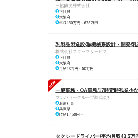
三協防災株式会社
正社員
大阪府
年収450万円～675万円
乳製品製造設備/機械系設計・開発/乳
株式会社スタッフサービス
正社員
大阪府
月給23万円～50万円
NEW
一般事務・OA事務/17時定時残業少
マンパワーグループ株式会社
派遣社員
兵庫県
時給1,450円～
タクシードライバー/平均月収43.5万