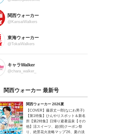
関西ウォーカー
@KansaiWalkers
東海ウォーカー
@TokaiWalkers
キャラWalker
@chara_walker_
関西ウォーカー 最新号
関西ウォーカー 2026夏
【COVER】藤原丈一郎(なにわ男子)
【第1特集】ひんやりスポット＆新名
所【第2特集】日帰り避暑温泉【その
他】涼スイーツ、超(得)クーポン祭
り、絶景花火攻略マップ'26、夏の淡