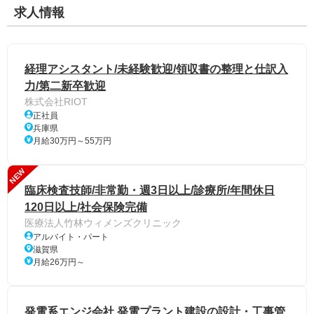
求人情報
経理アシスタント/未経験歓迎/領収書の整理と仕訳入
力/第二新卒歓迎
株式会社RIOT
正社員
兵庫県
月給30万円～55万円
NEW
臨床検査技師/非常勤・週3日以上/診療所/年間休日
120日以上/社会保険完備
医療法人竹林ウィメンズクリニック
アルバイト・パート
滋賀県
月給26万円～
発電系エンジ会社 発電プラント建設の設計・工事管