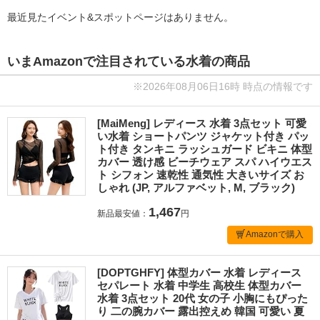
最近見たイベント&スポットページはありません。
いまAmazonで注目されている水着の商品
※2026年08月06日16時 時点の情報です
[MaiMeng] レディース 水着 3点セット 可愛
い水着 ショートパンツ ジャケット付き パッ
ト付き タンキニ ラッシュガード ビキニ 体型
カバー 透け感 ビーチウェア スパ ハイウエス
ト シフォン 速乾性 通気性 大きいサイズ お
しゃれ (JP, アルファベット, M, ブラック)
1,467
新品最安値：
円
Amazonで購入
[DOPTGHFY] 体型カバー 水着 レディース
セパレート 水着 中学生 高校生 体型カバー
水着 3点セット 20代 女の子 小胸にもぴった
り 二の腕カバー 露出控えめ 韓国 可愛い 夏