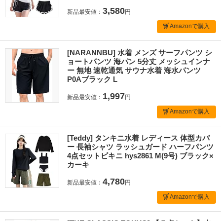
3,580
新品最安値：
円
Amazonで購入
[NARANNBU] 水着 メンズ サーフパンツ シ
ョートパンツ 海パン 5分丈 メッシュインナ
ー 無地 速乾通気 サウナ水着 海水パンツ
P0Aブラック L
1,997
新品最安値：
円
Amazonで購入
[Teddy] タンキニ水着 レディース 体型カバ
ー 長袖シャツ ラッシュガード ハーフパンツ
4点セットビキニ hys2861 M(9号) ブラック×
カーキ
4,780
新品最安値：
円
Amazonで購入