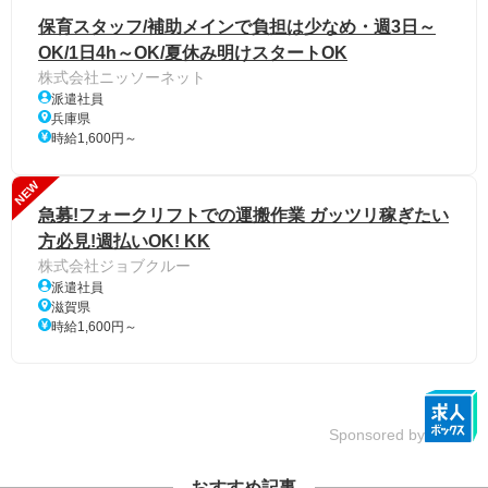
保育スタッフ/補助メインで負担は少なめ・週3日～
OK/1日4h～OK/夏休み明けスタートOK
株式会社ニッソーネット
派遣社員
兵庫県
時給1,600円～
NEW
急募!フォークリフトでの運搬作業 ガッツリ稼ぎたい
方必見!週払いOK! KK
株式会社ジョブクルー
派遣社員
滋賀県
時給1,600円～
Sponsored by
おすすめ記事