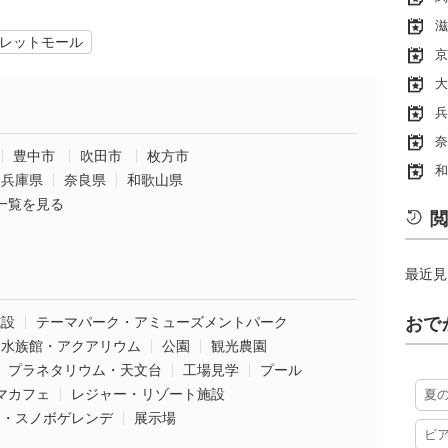
滋
レットモール
京
大
兵
奈
豊中市
吹田市
枚方市
和
兵庫県
奈良県
和歌山県
一覧を見る
閲
最近見
施設
テーマパーク・アミューズメントパーク
おで
水族館・アクアリウム
公園
観光農園
プラネタリウム・天文台
工場見学
プール
マカフェ
レジャー・リゾート施設
夏
ー・スノボゲレンデ
展示場
ビ