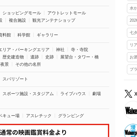
水
ショッピングモール
アウトレットモール
設
複合施設
観光アンテナショップ
20
七
資料館
科学館
ギャラリー
リ
エリア・パーキングエリア
神社
寺・寺院
歴史建造物
遺跡
史跡
展望台・タワー・橋
お
夜景
その他の名所
プ
スパリゾート
スポーツ施設・スタジアム
ライブハウス
劇場
ベキュー場
アスレチック
グランピング