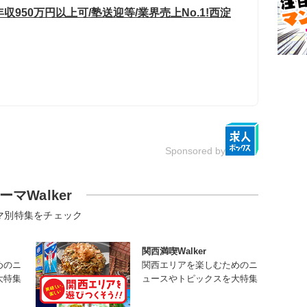
収950万円以上可/塾送迎等/業界売上No.1!西淀
Sponsored by
ーマWalker
マ別特集をチェック
関西満喫Walker
めのニ
関西エリアを楽しむためのニ
大特集
ュースやトピックスを大特集