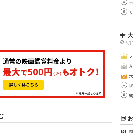
ホ
サ
大
8月
大
茨
大
堺
鶴
む
お
関