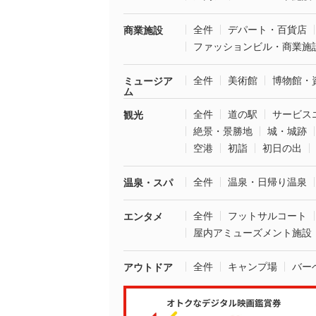
全件
デパート・百貨店
商業施設
ファッションビル・商業施
全件
美術館
博物館・
ミュージア
ム
全件
道の駅
サービス
観光
絶景・景勝地
城・城跡
空港
初詣
初日の出
全件
温泉・日帰り温泉
温泉・スパ
全件
フットサルコート
エンタメ
屋内アミューズメント施設
全件
キャンプ場
バー
アウトドア