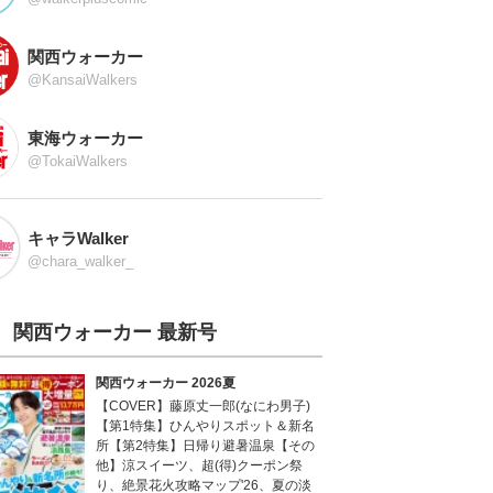
関西ウォーカー
@KansaiWalkers
東海ウォーカー
@TokaiWalkers
キャラWalker
@chara_walker_
関西ウォーカー 最新号
関西ウォーカー 2026夏
【COVER】藤原丈一郎(なにわ男子)
【第1特集】ひんやりスポット＆新名
所【第2特集】日帰り避暑温泉【その
他】涼スイーツ、超(得)クーポン祭
り、絶景花火攻略マップ'26、夏の淡