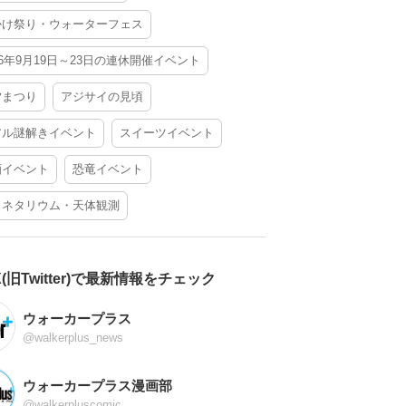
かけ祭り・ウォーターフェス
26年9月19日～23日の連休開催イベント
夕まつり
アジサイの見頃
アル謎解きイベント
スイーツイベント
酒イベント
恐竜イベント
ラネタリウム・天体観測
X(旧Twitter)で最新情報をチェック
ウォーカープラス
@walkerplus_news
ウォーカープラス漫画部
@walkerpluscomic