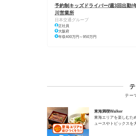
予約制キッズドライバー/週3回出勤!年
川営業所
日本交通グループ
正社員
大阪府
年収400万円～950万円
テ
テー
東海満喫Walker
東海エリアを楽しむた
ュースやトピックスを