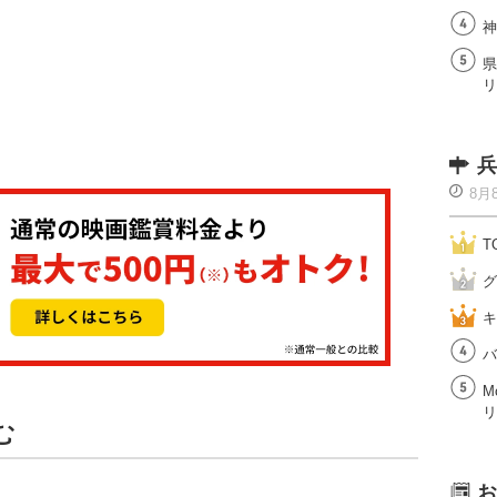
神
県
リ
兵
8月
T
グ
キ
バ
M
リ
む
お