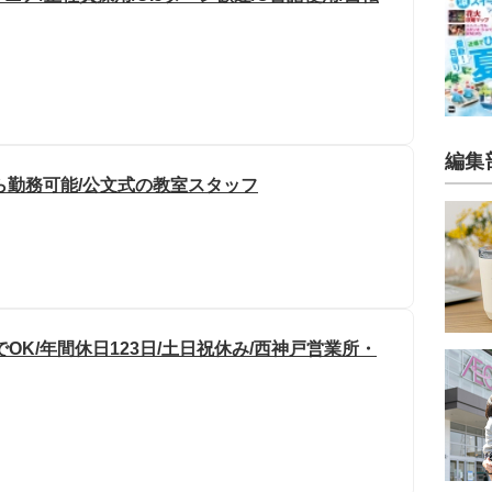
編集
から勤務可能/公文式の教室スタッフ
OK/年間休日123日/土日祝休み/西神戸営業所・