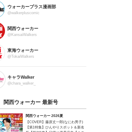
ウォーカープラス漫画部
@walkerpluscomic
関西ウォーカー
@KansaiWalkers
東海ウォーカー
@TokaiWalkers
キャラWalker
@chara_walker_
関西ウォーカー 最新号
関西ウォーカー 2026夏
【COVER】藤原丈一郎(なにわ男子)
【第1特集】ひんやりスポット＆新名