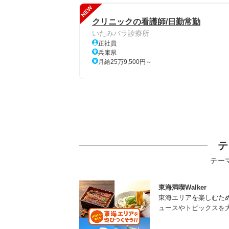
NEW
クリニックの看護師/日勤常勤
いたみバラ診療所
正社員
兵庫県
月給25万9,500円～
テ
テー
東海満喫Walker
東海エリアを楽しむた
ュースやトピックスを