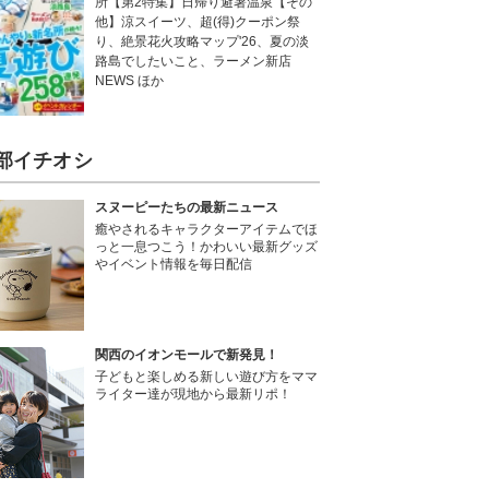
所【第2特集】日帰り避暑温泉【その
他】涼スイーツ、超(得)クーポン祭
り、絶景花火攻略マップ'26、夏の淡
路島でしたいこと、ラーメン新店
NEWS ほか
部イチオシ
スヌーピーたちの最新ニュース
癒やされるキャラクターアイテムでほ
っと一息つこう！かわいい最新グッズ
やイベント情報を毎日配信
関西のイオンモールで新発見！
子どもと楽しめる新しい遊び方をママ
ライター達が現地から最新リポ！