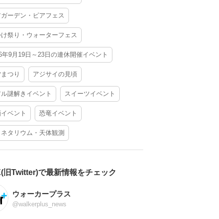
アガーデン・ビアフェス
かけ祭り・ウォーターフェス
26年9月19日～23日の連休開催イベント
夕まつり
アジサイの見頃
アル謎解きイベント
スイーツイベント
酒イベント
恐竜イベント
ラネタリウム・天体観測
X(旧Twitter)で最新情報をチェック
ウォーカープラス
@walkerplus_news