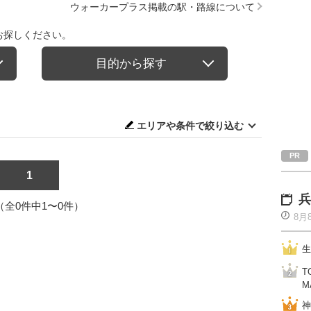
ウォーカープラス掲載の駅・路線について
お探しください。
目的から探す
エリアや条件で絞り込む
1
兵
1（全0件中1〜0件）
8月
生
T
M
神