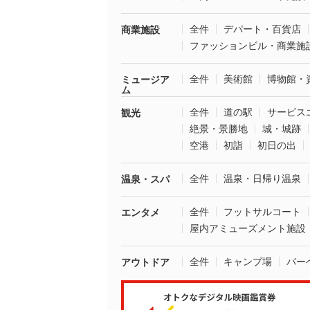
全件
デパート・百貨店
商業施設
ファッションビル・商業施
全件
美術館
博物館・
ミュージア
ム
全件
道の駅
サービス
観光
絶景・景勝地
城・城跡
空港
初詣
初日の出
全件
温泉・日帰り温泉
温泉・スパ
全件
フットサルコート
エンタメ
屋内アミューズメント施設
全件
キャンプ場
バー
アウトドア