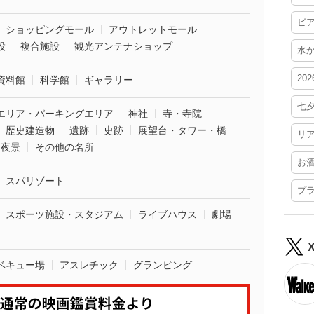
ビ
ショッピングモール
アウトレットモール
設
複合施設
観光アンテナショップ
水
20
資料館
科学館
ギャラリー
七
エリア・パーキングエリア
神社
寺・寺院
歴史建造物
遺跡
史跡
展望台・タワー・橋
リ
夜景
その他の名所
お
スパリゾート
プ
スポーツ施設・スタジアム
ライブハウス
劇場
ベキュー場
アスレチック
グランピング