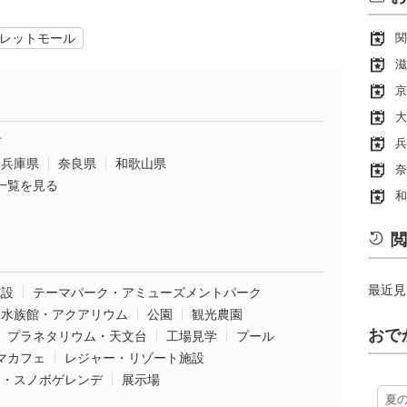
レットモール
関
滋
京
大
市
兵
兵庫県
奈良県
和歌山県
奈
一覧を見る
和
閲
最近見
施設
テーマパーク・アミューズメントパーク
水族館・アクアリウム
公園
観光農園
おで
プラネタリウム・天文台
工場見学
プール
マカフェ
レジャー・リゾート施設
ー・スノボゲレンデ
展示場
夏