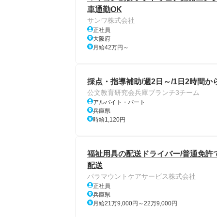
車通勤OK
サンワ株式会社
正社員
大阪府
月給42万円～
採点・指導補助/週2日～/1日2時間
公文教育研究会兵庫ブランチ3チーム
アルバイト・パート
兵庫県
時給1,120円
福祉用具の配送ドライバー/普通免許で
配送
パラマウントケアサービス株式会社
正社員
兵庫県
月給21万9,000円～22万9,000円