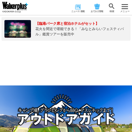
ニュース･連載
おでかけ情報
検 索
メニュー
【臨港パーク席と宿泊ホテルがセット】
花火を間近で堪能できる！「みなとみらいフェスティバ
ル」鑑賞ツアーを販売中