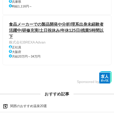
兵庫県
時給1,116円～
食品メーカーでの製品開発や分析/理系出身未経験者
活躍中/研修充実/土日祝休み/年休125日/残業5時間以
下
株式会社BREXA Advan
正社員
大阪府
月給20万円～34万円
Sponsored by
おすすめ記事
関西のおすすめ温泉20選