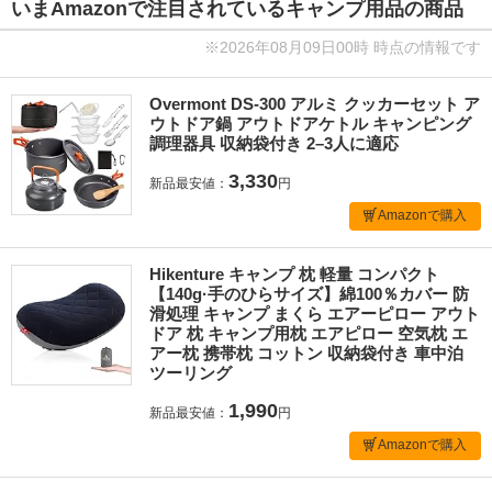
いまAmazonで注目されているキャンプ用品の商品
※2026年08月09日00時 時点の情報です
Overmont DS-300 アルミ クッカーセット ア
ウトドア鍋 アウトドアケトル キャンピング
調理器具 収納袋付き 2–3人に適応
3,330
新品最安値：
円
Amazonで購入
Hikenture キャンプ 枕 軽量 コンパクト
【140g·手のひらサイズ】綿100％カバー 防
滑処理 キャンプ まくら エアーピロー アウト
ドア 枕 キャンプ用枕 エアピロー 空気枕 エ
アー枕 携帯枕 コットン 収納袋付き 車中泊
ツーリング
1,990
新品最安値：
円
Amazonで購入