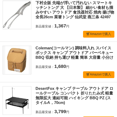
下村企販 先端が浮いて汚れない スマートキ
ッチントング 大 【日本製】 細かい食材も掴
みやすい アウトドア 食洗器対応 焼肉 揚げ物
全長26cm 菜箸トング 仙武堂 燕三条 42497
1,367
新品最安値：
円
Amazonで購入
Coleman(コールマン) 調味料入れ スパイス
ボックス キャンプ アウトドア バーベキュー
BBQ 収納 持ち運び 軽量 簡単 大容量 小分け
1,680
新品最安値：
円
Amazonで購入
DesertFox キャンプ テーブル アウトドア ロ
ールテーブル コンパクト 折りたたみ式 軽量
無限拡大 連結可能 ハイキング BBQ PZ (ス
タイルA，70cm)
3,799
新品最安値：
円