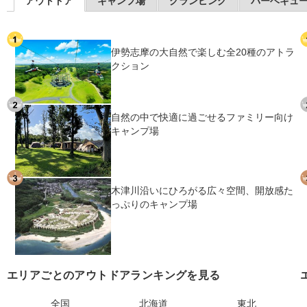
アウトドア
キャンプ場
グランピング
バーベキュ
伊勢志摩の大自然で楽しむ全20種のアトラ
クション
自然の中で快適に過ごせるファミリー向け
キャンプ場
木津川沿いにひろがる広々空間、開放感た
っぷりのキャンプ場
エリアごとのアウトドアランキングを見る
全国
北海道
東北