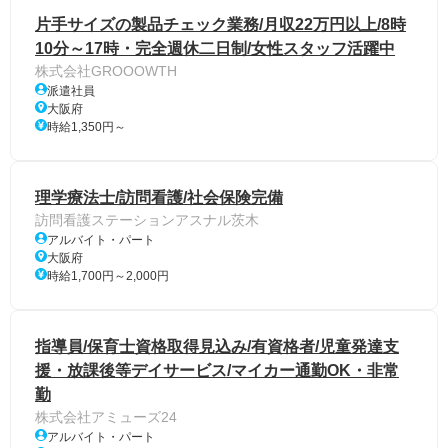
片手サイズの製品チェック業務/月収22万円以上/8時
10分～17時・完全週休二日制/女性スタッフ活躍中
株式会社GROOOWTH
派遣社員
大阪府
時給1,350円～
理学療法士/訪問看護/社会保険完備
訪問看護ステーションアスナル茨木
アルバイト・パート
大阪府
時給1,700円～2,000円
指導員/保育士資格取得見込み/有資格者/児童発達支
援・放課後等デイサービス/マイカー通勤OK・非常
勤
株式会社アミューズ24
アルバイト・パート