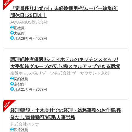
NEW
「定員残りわずか!」未経験採用枠/ムービー編集/年
間休日125日以上
AQUARIUS株式会社
正社員
大阪府
月給26万円～45万円
調理経験者優遇!/シティホテルのキッチンスタッフ/
大手私鉄グループの安心感/スキルアップできる環境
京阪ホテルズ&リゾーツ株式会社 ザ・サウザンド京都
契約社員
京都府
月給21万円～30万円
NEW
経理/建設・土木会社での経理・総務事務のお仕事/残
業なし/車通勤可/経理/人事労務
株式会社パソナ
派遣社員