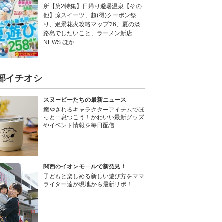
所【第2特集】日帰り避暑温泉【その
他】涼スイーツ、超(得)クーポン祭
り、絶景花火攻略マップ'26、夏の淡
路島でしたいこと、ラーメン新店
NEWS ほか
部イチオシ
スヌーピーたちの最新ニュース
癒やされるキャラクターアイテムでほ
っと一息つこう！かわいい最新グッズ
やイベント情報を毎日配信
関西のイオンモールで新発見！
子どもと楽しめる新しい遊び方をママ
ライター達が現地から最新リポ！