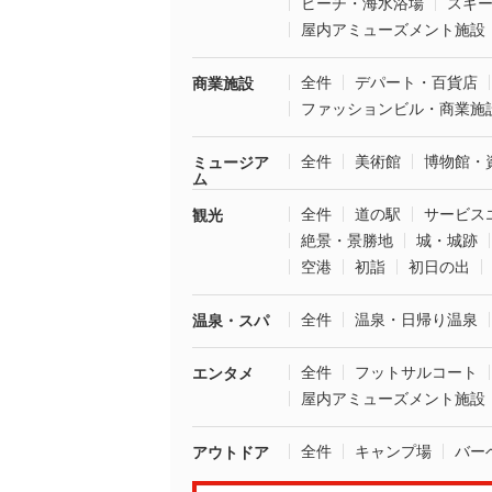
ビーチ・海水浴場
スキ
屋内アミューズメント施設
全件
デパート・百貨店
商業施設
ファッションビル・商業施
全件
美術館
博物館・
ミュージア
ム
全件
道の駅
サービス
観光
絶景・景勝地
城・城跡
空港
初詣
初日の出
全件
温泉・日帰り温泉
温泉・スパ
全件
フットサルコート
エンタメ
屋内アミューズメント施設
全件
キャンプ場
バー
アウトドア