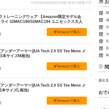
お
※2026年08月06日16時 時点の情報です
関
ックトレーニングウェア 【Amazon限定モデルあ
滋
ライ 32MAC190/32MAC194 ユニセックス大人
京
Amazonで購入
大
円
兵
奈
アンダーアーマー)]UA Tech 2.0 SS Tee Mens メ
和
 (日本サイズM相当)
Amazonで購入
閲
円
最近見
アンダーアーマー)]UA Tech 2.0 SS Tee Mens メ
 (日本サイズL相当)
おで
Amazonで購入
円