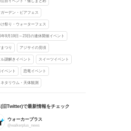
の注目イベント・催しまとめ
アガーデン・ビアフェス
かけ祭り・ウォーターフェス
26年9月19日～23日の連休開催イベント
夕まつり
アジサイの見頃
アル謎解きイベント
スイーツイベント
酒イベント
恐竜イベント
ラネタリウム・天体観測
X(旧Twitter)で最新情報をチェック
ウォーカープラス
@walkerplus_news