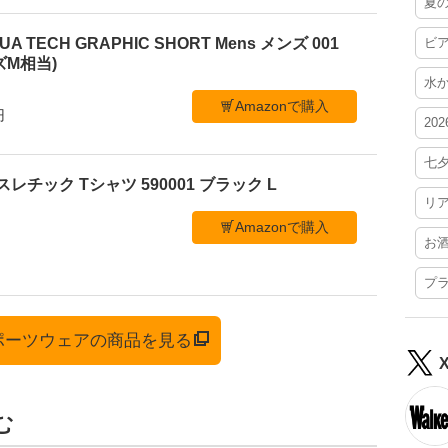
夏
 TECH GRAPHIC SHORT Mens メンズ 001
ビ
ズM相当)
水
Amazonで購入
円
20
七
スレチック Tシャツ 590001 ブラック L
リ
Amazonで購入
お
プ
スポーツウェアの商品を見る
む