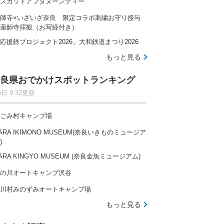
スカットアフタヌーンティー
師寺×いざいざ奈良 限定コラボ刺繍お守り授与
薬師寺拝観（お写経付き）
応援鉄プロジェクト2026」大和鉄道まつり2026
もっと見る
良県おでかけスポットランキング
6日 9:32更新
ごみ村キャンプ場
ARA IKIMONO MUSEUM(奈良いきものミュージア
)
ARA KINGYO MUSEUM (奈良金魚ミュージアム)
の川オートキャンプ沢谷
川村みのずみオートキャンプ場
もっと見る