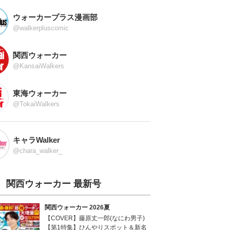
ウォーカープラス漫画部
@walkerpluscomic
関西ウォーカー
@KansaiWalkers
東海ウォーカー
@TokaiWalkers
キャラWalker
@chara_walker_
関西ウォーカー 最新号
関西ウォーカー 2026夏
【COVER】藤原丈一郎(なにわ男子)
【第1特集】ひんやりスポット＆新名