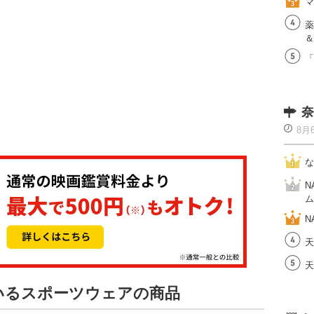
マ
薬
＆
「
奈
8月
な
N
ム
N
天
天
ているスポーツウェアの商品