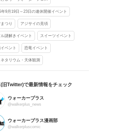
26年9月19日～23日の連休開催イベント
夕まつり
アジサイの見頃
アル謎解きイベント
スイーツイベント
酒イベント
恐竜イベント
ラネタリウム・天体観測
X(旧Twitter)で最新情報をチェック
ウォーカープラス
@walkerplus_news
ウォーカープラス漫画部
@walkerpluscomic