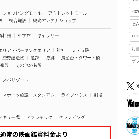
20
ショッピングモール
アウトレットモール
設
複合施設
観光アンテナショップ
七
資料館
科学館
ギャラリー
リ
お
エリア・パーキングエリア
神社
寺・寺院
歴史建造物
遺跡
史跡
展望台・タワー・橋
プ
夜景
その他の名所
スパリゾート
スポーツ施設・スタジアム
ライブハウス
劇場
ベキュー場
アスレチック
グランピング