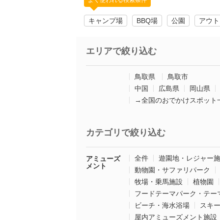
よく使われる検索条件
キャンプ場
BBQ場
公園
アウト
エリアで絞り込む
鳥取県
鳥取市
中国
広島県
岡山県
→全国のおでかけスポット
カテゴリで絞り込む
全件
遊園地・レジャー
アミューズ
メント
動物園・サファリパーク
牧場・乗馬施設
植物園
フードテーマパーク・テー
ビーチ・海水浴場
スキ
屋内アミューズメント施設