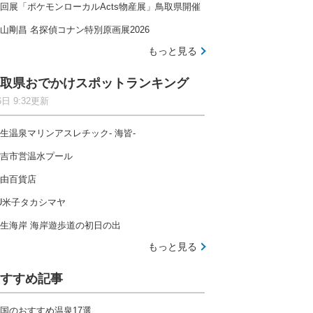
回展「ポケモンローカルActs物産展」鳥取県開催
山剛昌 名探偵コナン特別原画展2026
もっと見る
取県おでかけスポットランキング
6日 9:32更新
生温泉マリンアスレチック- 海皆-
吉市営温水プール
由百貨店
U米子タカシマヤ
生海岸 海岸遊歩道の初日の出
もっと見る
すすめ記事
国のおすすめ温泉17選