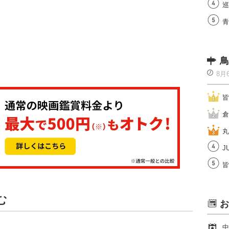
巡
青
鳥
8月
皆
倉
丸
J
皆
む
お
中