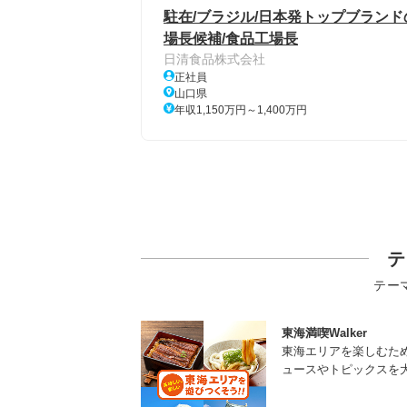
駐在/ブラジル/日本発トップブラン
場長候補/食品工場長
日清食品株式会社
正社員
山口県
年収1,150万円～1,400万円
テ
テー
東海満喫Walker
東海エリアを楽しむた
ュースやトピックスを