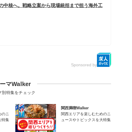
ドの中核へ。戦略立案から現場統括まで担う海外工
Sponsored by
ーマWalker
マ別特集をチェック
関西満喫Walker
めのニ
関西エリアを楽しむためのニ
大特集
ュースやトピックスを大特集