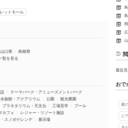
鳥
レットモール
島
岡
広
山
山口県
島根県
閲
一覧を見る
最近見
おで
施設
テーマパーク・アミューズメントパーク
水族館・アクアリウム
公園
観光農園
夏
プラネタリウム・天文台
工場見学
プール
マカフェ
レジャー・リゾート施設
ビ
ー・スノボゲレンデ
展示場
水