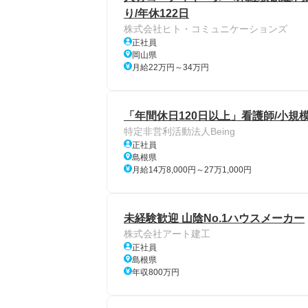
り/年休122日
株式会社ヒト・コミュニケーションズ
正社員
岡山県
月給22万円～34万円
「年間休日120日以上」看護師/小規
特定非営利活動法人Being
正社員
島根県
月給14万8,000円～27万1,000円
未経験歓迎 山陰No.1ハウスメーカー
株式会社アート建工
正社員
島根県
年収800万円