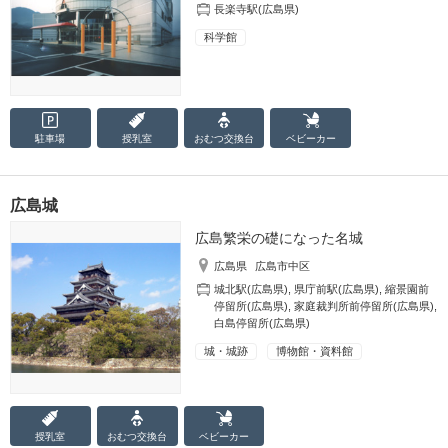
長楽寺駅(広島県)
科学館
駐車場
授乳室
おむつ
交換台
ベビーカー
広島城
広島繁栄の礎になった名城
広島県
広島市中区
城北駅(広島県)
,
県庁前駅(広島県)
,
縮景園前
停留所(広島県)
,
家庭裁判所前停留所(広島県)
,
白島停留所(広島県)
城・城跡
博物館・資料館
授乳室
おむつ
交換台
ベビーカー