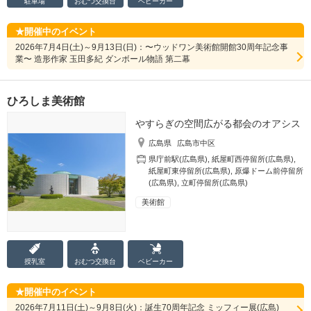
駐車場
おむつ
交換台
ベビーカー
開催中のイベント
2026年7月4日(土)～9月13日(日)：〜ウッドワン美術館開館30周年記念事
業〜 造形作家 玉田多紀 ダンボール物語 第二幕
ひろしま美術館
やすらぎの空間広がる都会のオアシス
広島県
広島市中区
県庁前駅(広島県)
,
紙屋町西停留所(広島県)
,
紙屋町東停留所(広島県)
,
原爆ドーム前停留所
(広島県)
,
立町停留所(広島県)
美術館
授乳室
おむつ
交換台
ベビーカー
開催中のイベント
2026年7月11日(土)～9月8日(火)：誕生70周年記念 ミッフィー展(広島)