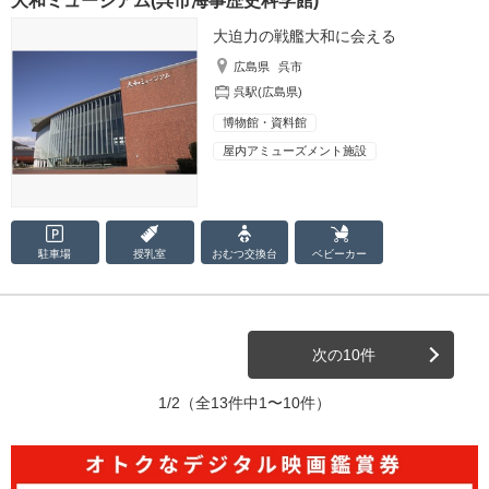
大和ミュージアム(呉市海事歴史科学館)
大迫力の戦艦大和に会える
広島県
呉市
呉駅(広島県)
博物館・資料館
屋内アミューズメント施設
駐車場
授乳室
おむつ
交換台
ベビーカー
次の10件
1/2
（全13件中1〜10件）