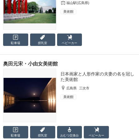
福山駅(広島県)
美術館
駐車場
授乳室
ベビーカー
奥田元宋・小由女美術館
日本画家と人形作家の夫妻の名を冠し
た美術館
広島県
三次市
美術館
駐車場
授乳室
おむつ
交換台
ベビーカー