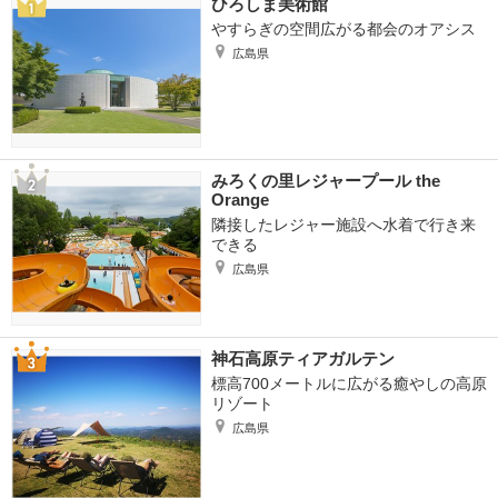
ひろしま美術館
やすらぎの空間広がる都会のオアシス
広島県
みろくの里レジャープール the
Orange
隣接したレジャー施設へ水着で行き来
できる
広島県
神石高原ティアガルテン
標高700メートルに広がる癒やしの高原
リゾート
広島県