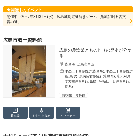
開催中のイベント
開催中～2027年3月31日(水)：広島城周遊謎解きゲーム「鯉城に眠る古文
書の謎」
広島市郷土資料館
広島の農漁業ともの作りの歴史が分か
る
広島県
広島市南区
宇品二丁目停留所(広島県)
,
宇品三丁目停留所
(広島県)
,
県病院前停留所(広島県)
,
広大附属
学校前停留所(広島県)
,
宇品四丁目停留所(広
島県)
博物館・資料館
駐車場
おむつ
交換台
ベビーカー