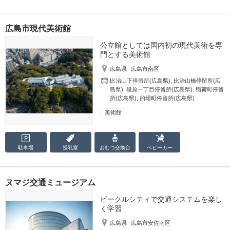
広島市現代美術館
公立館としては国内初の現代美術を専
門とする美術館
広島県
広島市南区
比治山下停留所(広島県)
,
比治山橋停留所(広
島県)
,
段原一丁目停留所(広島県)
,
稲荷町停留
所(広島県)
,
的場町停留所(広島県)
美術館
駐車場
授乳室
おむつ
交換台
ベビーカー
ヌマジ交通ミュージアム
ビークルシティで交通システムを楽し
く学習
広島県
広島市安佐南区