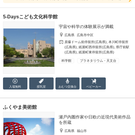
5-Daysこども文化科学館
宇宙や科学の体験展示が満載
広島県
広島市中区
原爆ドーム前停留所(広島県)
,
本川町停留所
(広島県)
,
紙屋町西停留所(広島県)
,
県庁前駅
(広島県)
,
紙屋町東停留所(広島県)
科学館
プラネタリウム・天文台
入場無料
授乳室
おむつ
交換台
ベビーカー
ふくやま美術館
瀬戸内圏作家や日欧の近現代美術作品
を所蔵
広島県
福山市