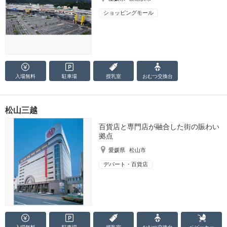
ショッピングモール
入場無料
駐車場
授乳室
おむつ
交換台
松山三越
百貨店と専門店が融合した街の賑わい
拠点
愛媛県
松山市
デパート・百貨店