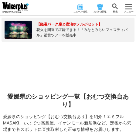
ニュース･連載
おでかけ情報
検 索
メニュー
【臨港パーク席と宿泊ホテルがセット】
花火を間近で堪能できる！「みなとみらいフェスティバ
ル」鑑賞ツアーを販売中
愛媛県のショッピング一覧【おむつ交換台あ
り】
愛媛県のショッピング【おむつ交換台あり】を紹介！エミフル
MASAKI、いよてつ高島屋、イオンモール新居浜など、定番から穴
場まで各スポットに直接取材した正確な情報をお届けします。