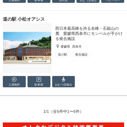
入場無料
駐車場
授乳室
おむつ
交換台
ベビーカー
道の駅 小松オアシス
西日本最高峰を誇る名峰・石鎚山の
麓、愛媛県西条市にモンベルが手がけ
る複合施設
愛媛県
西条市
道の駅
複合施設
入場無料
駐車場
おむつ
交換台
1/1
（全5件中1〜5件）