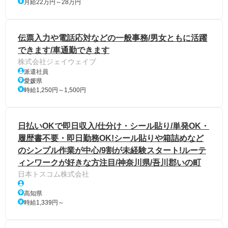
月給22万円～28万円
伝票入力や電話応対などの一般事務/男女ともに活躍
できます/車通勤できます
株式会社ジェイウェイブ
派遣社員
愛媛県
時給1,250円～1,500円
日払いOKで即日収入/仕分け・シール貼り/単発OK・
履歴書不要・即日勤務OK!シール貼りや箱詰めなど
のシンプル作業が中心/9割が未経験スタート!ルーテ
ィンワークが好きな方注目/神奈川県/吾川郡いの町
日本トスコム株式会社
高知県
時給1,339円～