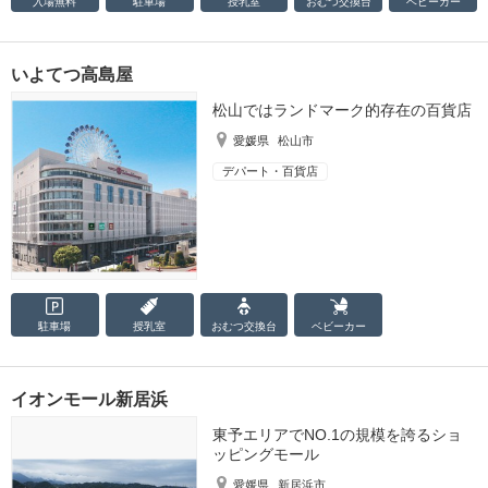
入場無料
駐車場
授乳室
おむつ
交換台
ベビーカー
いよてつ高島屋
松山ではランドマーク的存在の百貨店
愛媛県
松山市
デパート・百貨店
駐車場
授乳室
おむつ
交換台
ベビーカー
イオンモール新居浜
東予エリアでNO.1の規模を誇るショ
ッピングモール
愛媛県
新居浜市