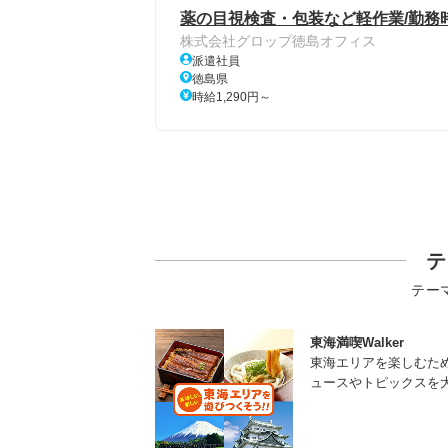
薬の目視検査・包装など軽作業/勤務
株式会社グロップ徳島オフィス
派遣社員
徳島県
時給1,290円～
テ
テー
東海満喫Walker
東海エリアを楽しむた
ュースやトピックスを