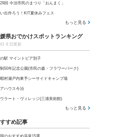
29回 今治市民のまつり「おんまく」
い出作ろう！KIT夏休みフェス
もっと見る
媛県おでかけスポットランキング
9日 9:32更新
の駅 マイントピア別子
制50年記念公園(市民の森・フラワーパーク)
暇村瀬戸内東予シーサイドキャンプ場
アハウス今治
ウラート・ヴィレッジ(三浦美術館)
もっと見る
すすめ記事
国のおすすめ温泉15選