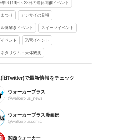
26年9月19日～23日の連休開催イベント
夕まつり
アジサイの見頃
アル謎解きイベント
スイーツイベント
酒イベント
恐竜イベント
ラネタリウム・天体観測
X(旧Twitter)で最新情報をチェック
ウォーカープラス
@walkerplus_news
ウォーカープラス漫画部
@walkerpluscomic
関西ウォーカー