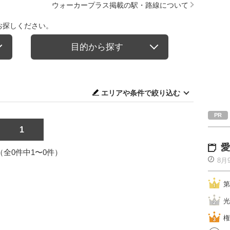
ウォーカープラス掲載の駅・路線について
お探しください。
目的から探す
エリアや条件で絞り込む
1
愛
1（全0件中1〜0件）
8月
第
光
権