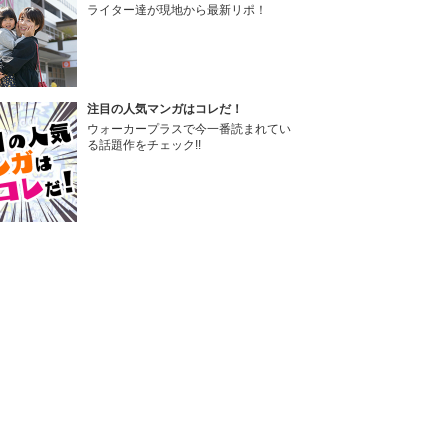
ライター達が現地から最新リポ！
注目の人気マンガはコレだ！
ウォーカープラスで今一番読まれてい
る話題作をチェック!!