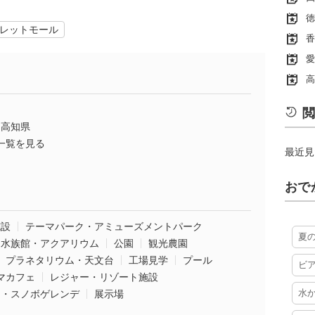
徳
レットモール
香
愛
高
閲
高知県
一覧を見る
最近見
おで
施設
テーマパーク・アミューズメントパーク
夏
水族館・アクアリウム
公園
観光農園
プラネタリウム・天文台
工場見学
プール
ビ
マカフェ
レジャー・リゾート施設
水
ー・スノボゲレンデ
展示場