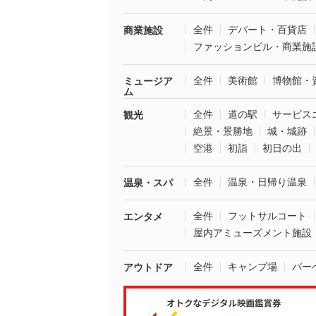
全件
デパート・百貨店
商業施設
ファッションビル・商業施
全件
美術館
博物館・
ミュージア
ム
全件
道の駅
サービス
観光
絶景・景勝地
城・城跡
空港
初詣
初日の出
全件
温泉・日帰り温泉
温泉・スパ
全件
フットサルコート
エンタメ
屋内アミューズメント施設
全件
キャンプ場
バー
アウトドア