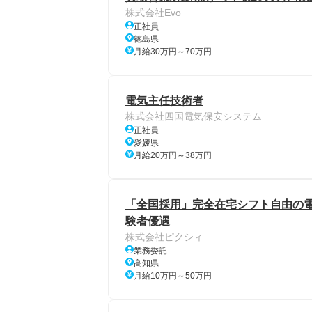
株式会社Evo
正社員
徳島県
月給30万円～70万円
電気主任技術者
株式会社四国電気保安システム
正社員
愛媛県
月給20万円～38万円
「全国採用」完全在宅シフト自由の電話
験者優遇
株式会社ピクシィ
業務委託
高知県
月給10万円～50万円