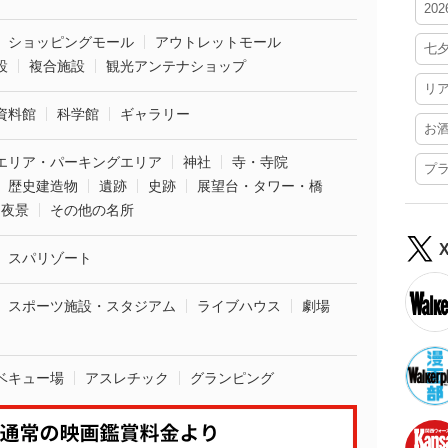
20
ショッピングモール
アウトレットモール
七
設
複合施設
観光アンテナショップ
リ
資料館
科学館
ギャラリー
お
エリア・パーキングエリア
神社
寺・寺院
プ
歴史建造物
遺跡
史跡
展望台・タワー・橋
夜景
その他の名所
スパリゾート
スポーツ施設・スタジアム
ライブハウス
劇場
ベキュー場
アスレチック
グランピング