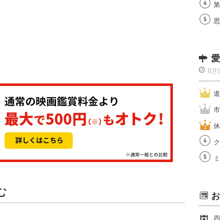
第
思
愛
8月
道
市
休
ク
ミ
む
お
四