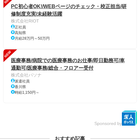
PC初心者OK!/WEBページのチェック・校正担当/研
修制度充実/未経験活躍
株式会社RIOT
正社員
高知県
月給28万円～50万円
NEW
医療事務/病院での医療事務のお仕事/即日勤務可/車
通勤可/医療事務/総合・フロアー受付
株式会社パソナ
派遣社員
香川県
時給1,150円～
Sponsored by
おすすめ記事