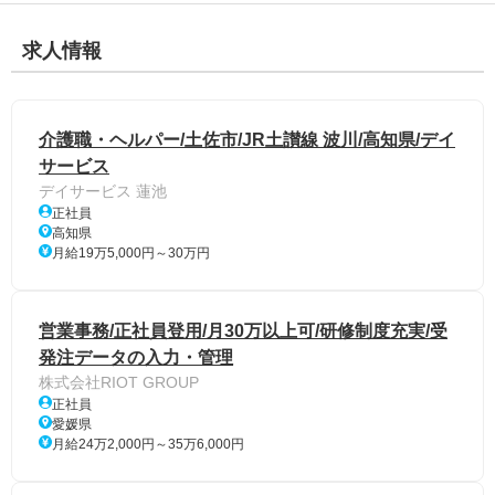
求人情報
介護職・ヘルパー/土佐市/JR土讃線 波川/高知県/デイ
サービス
デイサービス 蓮池
正社員
高知県
月給19万5,000円～30万円
営業事務/正社員登用/月30万以上可/研修制度充実/受
発注データの入力・管理
株式会社RIOT GROUP
正社員
愛媛県
月給24万2,000円～35万6,000円