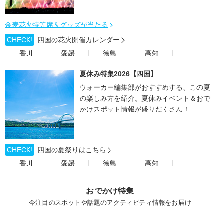
金麦花火特等席＆グッズが当たる
CHECK!
四国の花火開催カレンダー
香川
愛媛
徳島
高知
夏休み特集2026【四国】
ウォーカー編集部がおすすめする、この夏
の楽しみ方を紹介。夏休みイベント＆おで
かけスポット情報が盛りだくさん！
CHECK!
四国の夏祭りはこちら
香川
愛媛
徳島
高知
おでかけ特集
今注目のスポットや話題のアクティビティ情報をお届け