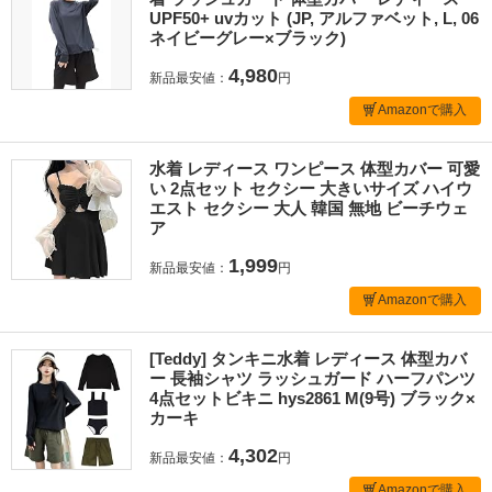
UPF50+ uvカット (JP, アルファベット, L, 06
ネイビーグレー×ブラック)
4,980
新品最安値：
円
Amazonで購入
水着 レディース ワンピース 体型カバー 可愛
い 2点セット セクシー 大きいサイズ ハイウ
エスト セクシー 大人 韓国 無地 ビーチウェ
ア
1,999
新品最安値：
円
Amazonで購入
[Teddy] タンキニ水着 レディース 体型カバ
ー 長袖シャツ ラッシュガード ハーフパンツ
4点セットビキニ hys2861 M(9号) ブラック×
カーキ
4,302
新品最安値：
円
Amazonで購入