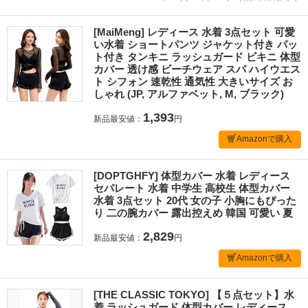
[MaiMeng] レディース 水着 3点セット 可愛
い水着 ショートパンツ ジャケット付き パッ
ト付き タンキニ ラッシュガード ビキニ 体型
カバー 透け感 ビーチウェア スパ ハイウエス
ト シフォン 速乾性 通気性 大きいサイズ お
しゃれ (JP, アルファベット, M, ブラック)
1,393
新品最安値：
円
Amazonで購入
[DOPTGHFY] 体型カバー 水着 レディース
セパレート 水着 中学生 高校生 体型カバー
水着 3点セット 20代 女の子 小胸にもぴった
り 二の腕カバー 露出控えめ 韓国 可愛い 夏
2,829
新品最安値：
円
Amazonで購入
[THE CLASSIC TOKYO] 【５点セット】水
着 ラッシュガード 体型カバー レディース