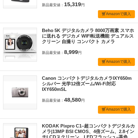
15,319
新品最安値：
円
Amazonで購入
Beho 5K デジタルカメラ 8000万画素 スマホ
に送れる デジカメ WIFI転送機能 デュアルス
クリーン 自撮り コンパクト カメラ
8,999
新品最安値：
円
Amazonで購入
Canon コンパクトデジタルカメラIXY650m
シルバー 光学12倍ズーム/Wi-Fi対応
IXY650mSL
48,580
新品最安値：
円
Amazonで購入
KODAK Pixpro C1–超コンパクトデジタルカ
メラ|13MP BSI CMOS、4倍ズーム、2.8イン
チLCDスクリーン、LEDフラッシュ–茶色