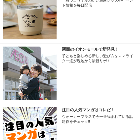
一息つこう！かわいい最新グッズやイベン
ト情報を毎日配信
関西のイオンモールで新発見！
子どもと楽しめる新しい遊び方をママライ
ター達が現地から最新リポ！
注目の人気マンガはコレだ！
ウォーカープラスで今一番読まれている話
題作をチェック!!