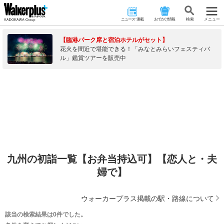
ニュース･連載
おでかけ情報
検 索
メニュー
【臨港パーク席と宿泊ホテルがセット】
花火を間近で堪能できる！「みなとみらいフェスティバ
ル」鑑賞ツアーを販売中
九州の初詣一覧【お弁当持込可】【恋人と・夫
婦で】
ウォーカープラス掲載の駅・路線について
該当の検索結果は0件でした。