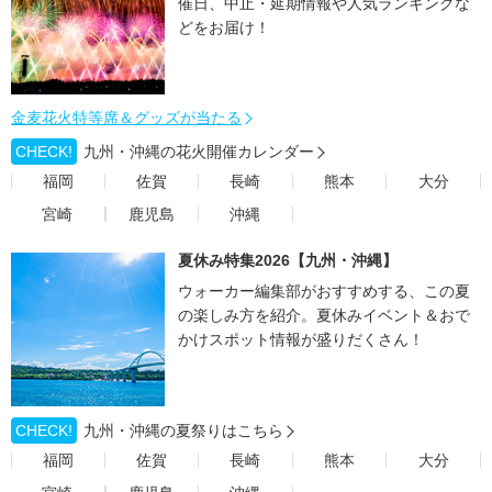
催日、中止・延期情報や人気ランキングな
どをお届け！
金麦花火特等席＆グッズが当たる
CHECK!
九州・沖縄の花火開催カレンダー
福岡
佐賀
長崎
熊本
大分
宮崎
鹿児島
沖縄
夏休み特集2026【九州・沖縄】
ウォーカー編集部がおすすめする、この夏
の楽しみ方を紹介。夏休みイベント＆おで
かけスポット情報が盛りだくさん！
CHECK!
九州・沖縄の夏祭りはこちら
福岡
佐賀
長崎
熊本
大分