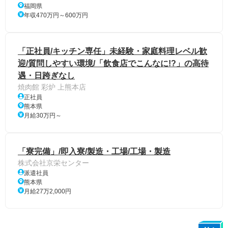
福岡県
年収470万円～600万円
「正社員/キッチン専任」未経験・家庭料理レベル歓
迎/質問しやすい環境/「飲食店でこんなに!?」の高待
遇・日跨ぎなし
焼肉館 彩炉 上熊本店
正社員
熊本県
月給30万円～
「寮完備」/即入寮/製造・工場/工場・製造
株式会社京栄センター
派遣社員
熊本県
月給27万2,000円