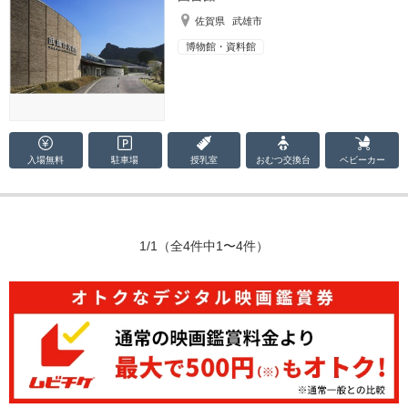
佐賀県
武雄市
博物館・資料館
入場無料
駐車場
授乳室
おむつ
交換台
ベビーカー
1/1
（全4件中1〜4件）