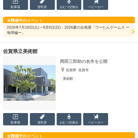
駐車場
授乳室
おむつ
交換台
ベビーカー
開催中のイベント
2026年7月18日(土)～9月6日(日)：2026夏の企画展「ウーたんゲームス ー
地球編ー」
佐賀県立美術館
岡田三郎助の名作を公開
佐賀県
佐賀市
美術館
駐車場
授乳室
おむつ
交換台
ベビーカー
開催中のイベント