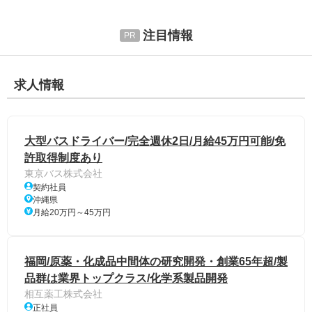
注目情報
求人情報
大型バスドライバー/完全週休2日/月給45万円可能/免
許取得制度あり
東京バス株式会社
契約社員
沖縄県
月給20万円～45万円
福岡/原薬・化成品中間体の研究開発・創業65年超/製
品群は業界トップクラス/化学系製品開発
相互薬工株式会社
正社員