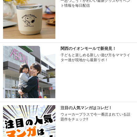
一息つこう！かわいい最新グッズやイベン
ト情報を毎日配信
関西のイオンモールで新発見！
子どもと楽しめる新しい遊び方をママライ
ター達が現地から最新リポ！
注目の人気マンガはコレだ！
ウォーカープラスで今一番読まれている話
題作をチェック!!