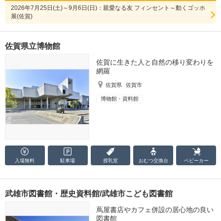
2026年7月25日(土)～9月6日(日)：親愛なる友 フィンセント～動くゴッホ
展(佐賀)
佐賀県立博物館
佐賀に生きた人と自然の移り変わりを
網羅
佐賀県
佐賀市
博物館・資料館
入場無料
駐車場
授乳室
おむつ
交換台
ベビーカー
武雄市図書館・歴史資料館/武雄市こども図書館
蔦屋書店やカフェ併設の居心地の良い
図書館