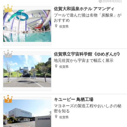
2026年8月6日
佐賀大和温泉ホテル アマンディ
プールで遊んだ後は名物「炭酸泉」が
おすすめ
佐賀県
佐賀県立宇宙科学館《ゆめぎんが》
地元佐賀から宇宙まで幅広く展示
佐賀県
キユーピー 鳥栖工場
マヨネーズの製造工程やおいしさの秘
密を知る
佐賀県