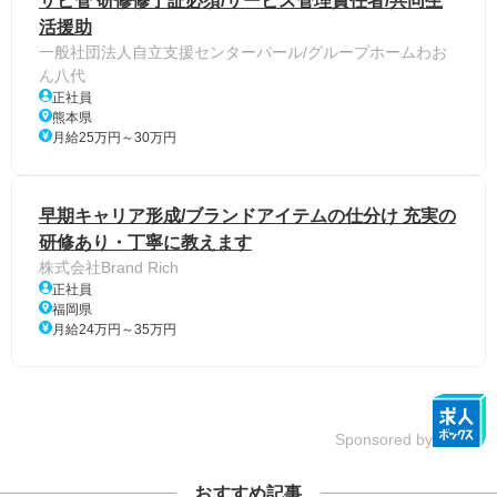
サビ管 研修修了証必須/サービス管理責任者/共同生
活援助
一般社団法人自立支援センターパール/グループホームわお
ん八代
正社員
熊本県
月給25万円～30万円
早期キャリア形成/ブランドアイテムの仕分け 充実の
研修あり・丁寧に教えます
株式会社Brand Rich
正社員
福岡県
月給24万円～35万円
Sponsored by
おすすめ記事