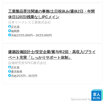
工業製品受注関連の事務/土日祝休み/週休2日・年間
休日120日/残業なし/PCメイン
日本リークレス工業株式会社
正社員
福岡県
月給23万5,000円～28万5,000円
建築設備設計士/安定企業/賞与年2回・高収入/プライ
ベート充実「しっかりサポート体制」
設備研究室SPEC株式会社
正社員
鹿児島県
月給25万円～35万円
Sponsored by