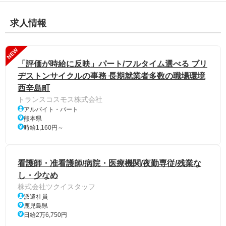
求人情報
NEW
「評価が時給に反映」パート/フルタイム選べる ブリ
ヂストンサイクルの事務 長期就業者多数の職場環境
西辛島町
トランスコスモス株式会社
アルバイト・パート
熊本県
時給1,160円～
看護師・准看護師/病院・医療機関/夜勤専従/残業な
し・少なめ
株式会社ツクイスタッフ
派遣社員
鹿児島県
日給2万6,750円