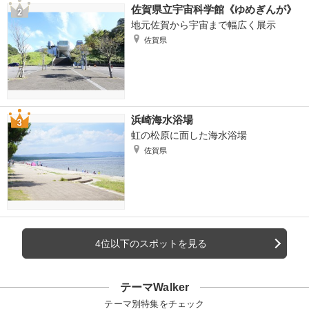
佐賀県立宇宙科学館《ゆめぎんが》
地元佐賀から宇宙まで幅広く展示
佐賀県
浜崎海水浴場
虹の松原に面した海水浴場
佐賀県
4位以下のスポットを見る
テーマWalker
テーマ別特集をチェック