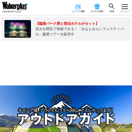
ニュース･連載
おでかけ情報
検 索
メニュー
【臨港パーク席と宿泊ホテルがセット】
花火を間近で堪能できる！「みなとみらいフェスティバ
ル」鑑賞ツアーを販売中