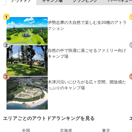
アウトドア
キャンプ場
グランピング
バーベキュ
伊勢志摩の大自然で楽しむ全20種のアトラ
クション
自然の中で快適に過ごせるファミリー向け
キャンプ場
木津川沿いにひろがる広々空間、開放感た
っぷりのキャンプ場
エリアごとのアウトドアランキングを見る
全国
北海道
東北