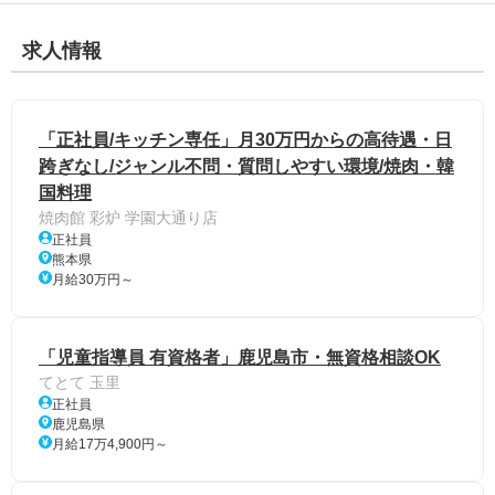
求人情報
「正社員/キッチン専任」月30万円からの高待遇・日
跨ぎなし/ジャンル不問・質問しやすい環境/焼肉・韓
国料理
焼肉館 彩炉 学園大通り店
正社員
熊本県
月給30万円～
「児童指導員 有資格者」鹿児島市・無資格相談OK
てとて 玉里
正社員
鹿児島県
月給17万4,900円～