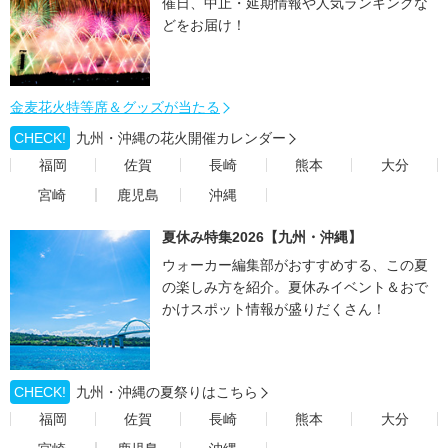
催日、中止・延期情報や人気ランキングな
どをお届け！
金麦花火特等席＆グッズが当たる
CHECK!
九州・沖縄の花火開催カレンダー
福岡
佐賀
長崎
熊本
大分
宮崎
鹿児島
沖縄
夏休み特集2026【九州・沖縄】
ウォーカー編集部がおすすめする、この夏
の楽しみ方を紹介。夏休みイベント＆おで
かけスポット情報が盛りだくさん！
CHECK!
九州・沖縄の夏祭りはこちら
福岡
佐賀
長崎
熊本
大分