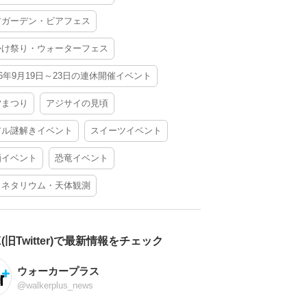
アガーデン・ビアフェス
かけ祭り・ウォーターフェス
26年9月19日～23日の連休開催イベント
夕まつり
アジサイの見頃
アル謎解きイベント
スイーツイベント
酒イベント
恐竜イベント
ラネタリウム・天体観測
X(旧Twitter)で最新情報をチェック
ウォーカープラス
@walkerplus_news