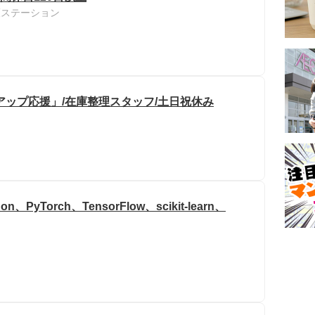
看護ステーション
アップ応援」/在庫整理スタッフ/土日祝休み
yTorch、TensorFlow、scikit-learn、