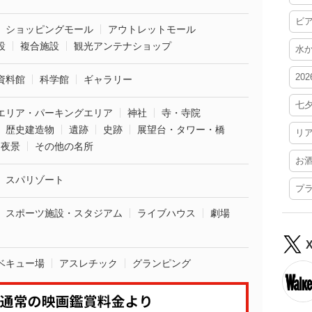
ビ
ショッピングモール
アウトレットモール
設
複合施設
観光アンテナショップ
水
20
資料館
科学館
ギャラリー
七
エリア・パーキングエリア
神社
寺・寺院
歴史建造物
遺跡
史跡
展望台・タワー・橋
リ
夜景
その他の名所
お
スパリゾート
プ
スポーツ施設・スタジアム
ライブハウス
劇場
ベキュー場
アスレチック
グランピング