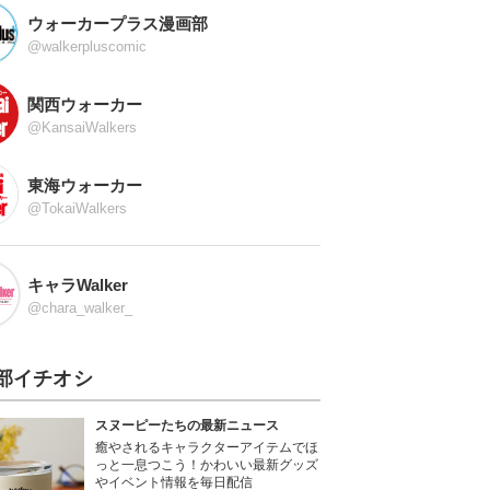
ウォーカープラス漫画部
@walkerpluscomic
関西ウォーカー
@KansaiWalkers
東海ウォーカー
@TokaiWalkers
キャラWalker
@chara_walker_
部イチオシ
スヌーピーたちの最新ニュース
癒やされるキャラクターアイテムでほ
っと一息つこう！かわいい最新グッズ
やイベント情報を毎日配信