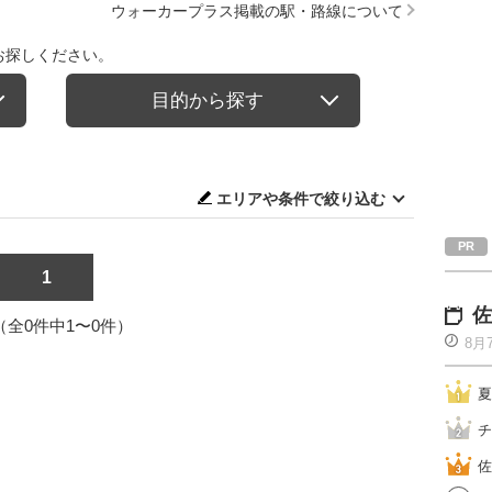
ウォーカープラス掲載の駅・路線について
お探しください。
目的から探す
エリアや条件で絞り込む
1
佐
1（全0件中1〜0件）
8月
夏
チ
佐