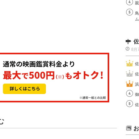
親
鳥
ム
佐
8月
佐
佐
浜
御
佐
む
お