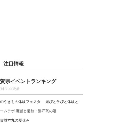
注目情報
賀県イベントランキング
7日 9:32更新
のやきもの体験フェスタ 遊びと学びと体験と!
ームラボ 廃墟と遺跡：淋汗茶の湯
賀城本丸の夏休み