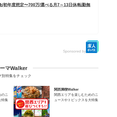
初年度想定〜700万/選べる月7～13日休/転勤無
Sponsored by
ーマWalker
マ別特集をチェック
関西満喫Walker
めのニ
関西エリアを楽しむためのニ
大特集
ュースやトピックスを大特集