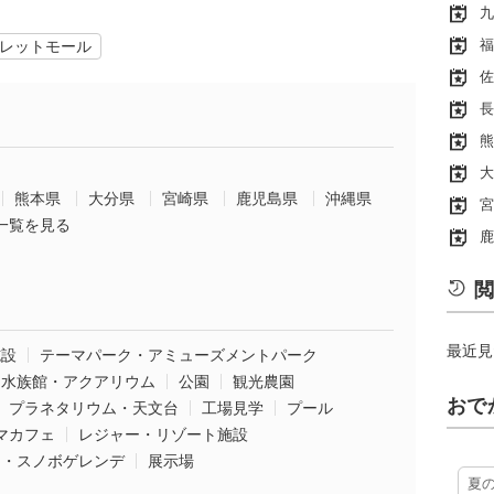
九
福
レットモール
佐
長
熊
大
熊本県
大分県
宮崎県
鹿児島県
沖縄県
宮
一覧を見る
鹿
閲
最近見
施設
テーマパーク・アミューズメントパーク
水族館・アクアリウム
公園
観光農園
おで
プラネタリウム・天文台
工場見学
プール
マカフェ
レジャー・リゾート施設
ー・スノボゲレンデ
展示場
夏