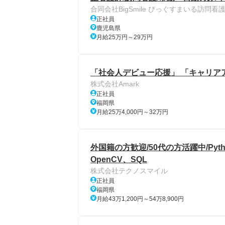
合同会社BigSmile びっぐすまいる訪問
正社員
鹿児島県
月給25万円～29万円
「社会人デビュー応援」 「キャリア
株式会社Amark
正社員
福岡県
月給25万4,000円～32万円
外国籍の方歓迎/50代の方活躍中/Python、P
OpenCV、SQL
株式会社テクノスマイル
正社員
福岡県
月給43万1,200円～54万8,900円