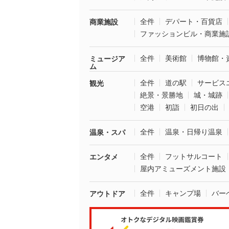
全件
デパート・百貨店
商業施設
ファッションビル・商業施
全件
美術館
博物館・
ミュージア
ム
全件
道の駅
サービス
観光
絶景・景勝地
城・城跡
空港
初詣
初日の出
全件
温泉・日帰り温泉
温泉・スパ
全件
フットサルコート
エンタメ
屋内アミューズメント施設
全件
キャンプ場
バー
アウトドア