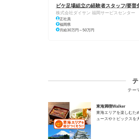
ビケ足場組立の経験者スタッフ/要普免/
株式会社ダイサン 福岡サービスセンター
正社員
福岡県
月給30万円～50万円
テ
テー
東海満喫Walker
東海エリアを楽しむた
ュースやトピックスを