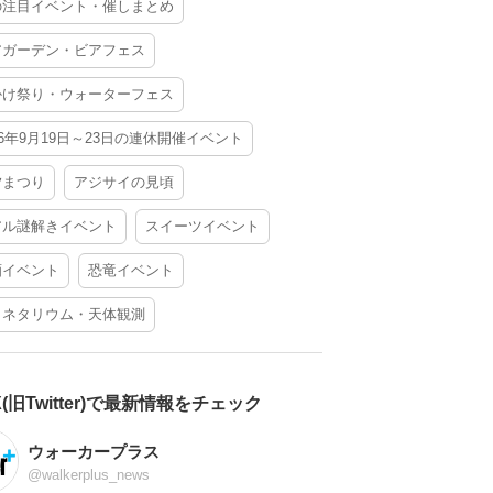
の注目イベント・催しまとめ
アガーデン・ビアフェス
かけ祭り・ウォーターフェス
26年9月19日～23日の連休開催イベント
夕まつり
アジサイの見頃
アル謎解きイベント
スイーツイベント
酒イベント
恐竜イベント
ラネタリウム・天体観測
X(旧Twitter)で最新情報をチェック
ウォーカープラス
@walkerplus_news