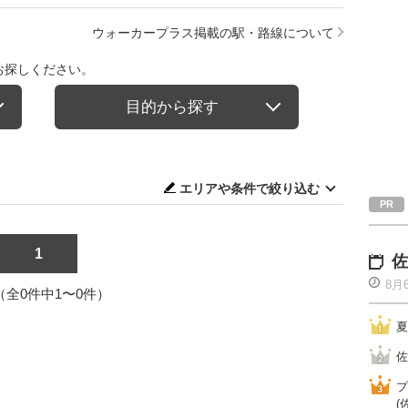
ウォーカープラス掲載の駅・路線について
お探しください。
目的から探す
エリアや条件で絞り込む
1
佐
8月
1（全0件中1〜0件）
夏
佐
プ
(