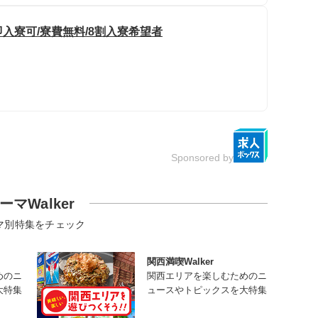
即入寮可/寮費無料/8割入寮希望者
Sponsored by
ーマWalker
マ別特集をチェック
関西満喫Walker
めのニ
関西エリアを楽しむためのニ
大特集
ュースやトピックスを大特集