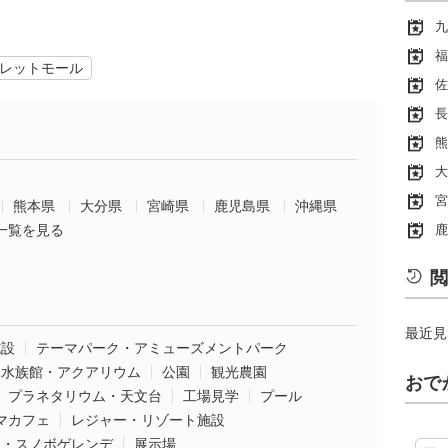
九
福
レットモール
佐
長
熊
大
宮
熊本県
大分県
宮崎県
鹿児島県
沖縄県
一覧を見る
鹿
閲
最近見
施設
テーマパーク・アミューズメントパーク
水族館・アクアリウム
公園
観光農園
おで
プラネタリウム・天文台
工場見学
プール
マカフェ
レジャー・リゾート施設
ー・スノボゲレンデ
展示場