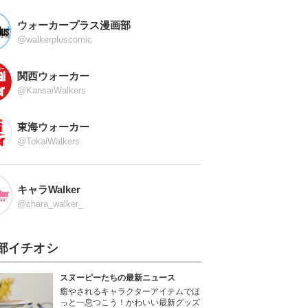
ウォーカープラス漫画部
@walkerpluscomic
関西ウォーカー
@KansaiWalkers
東海ウォーカー
@TokaiWalkers
キャラWalker
@chara_walker_
部イチオシ
スヌーピーたちの最新ニュース
癒やされるキャラクターアイテムでほ
っと一息つこう！かわいい最新グッズ