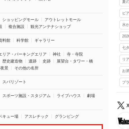
夏
ビ
ショッピングモール
アウトレットモール
水
設
複合施設
観光アンテナショップ
20
資料館
科学館
ギャラリー
七
エリア・パーキングエリア
神社
寺・寺院
リ
歴史建造物
遺跡
史跡
展望台・タワー・橋
夜景
その他の名所
お
スパリゾート
プ
スポーツ施設・スタジアム
ライブハウス
劇場
ベキュー場
アスレチック
グランピング