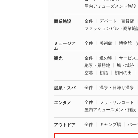
屋内アミューズメント施設
全件
デパート・百貨店
商業施設
ファッションビル・商業施
全件
美術館
博物館・
ミュージア
ム
全件
道の駅
サービス
観光
絶景・景勝地
城・城跡
空港
初詣
初日の出
全件
温泉・日帰り温泉
温泉・スパ
全件
フットサルコート
エンタメ
屋内アミューズメント施設
全件
キャンプ場
バー
アウトドア