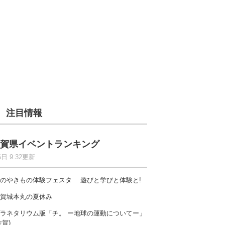
注目情報
賀県イベントランキング
6日 9:32更新
のやきもの体験フェスタ 遊びと学びと体験と!
賀城本丸の夏休み
ラネタリウム版「チ。 ー地球の運動についてー」
佐賀)