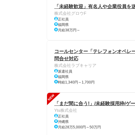
「未経験歓迎」有名人や企業役員を送
株式会社グロウF
正社員
福岡県
月給38万円～
コールセンター「テレフォンオペレー
問合せ対応
株式会社ラブキャリア
派遣社員
福岡県
時給1,340円～1,700円
NEW
「まだ間に合う!」/未経験採用枠/ゲ
Yts株式会社
正社員
沖縄県
月給28万5,000円～50万円