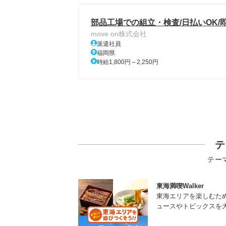
部品工場での組立・検査/日払いOK/
move on株式会社
派遣社員
福岡県
時給1,800円～2,250円
テ
テー
東海満喫Walker
東海エリアを楽しむた
ュースやトピックスを