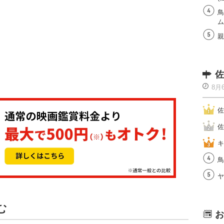
鳥
ム
親
佐
8月
佐
佐
キ
鳥
ヤ
む
お