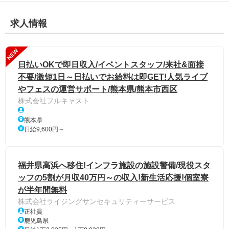
求人情報
NEW
日払いOKで即日収入/イベントスタッフ/来社&面接
不要/激短1日～日払いでお給料は即GET!人気ライブ
やフェスの運営サポート/熊本県/熊本市西区
株式会社フルキャスト
熊本県
日給9,600円～
福井県高浜へ移住!インフラ施設の施設警備/現役スタ
ッフの5割が月収40万円～の収入!新生活応援!個室寮
が半年間無料
株式会社ライジングサンセキュリティーサービス
正社員
鹿児島県