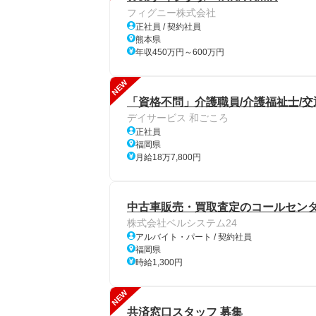
フィグニー株式会社
正社員 / 契約社員
熊本県
年収450万円～600万円
NEW
「資格不問」介護職員/介護福祉士/交
デイサービス 和ごころ
正社員
福岡県
月給18万7,800円
中古車販売・買取査定のコールセンター
株式会社ベルシステム24
アルバイト・パート / 契約社員
福岡県
時給1,300円
NEW
共済窓口スタッフ 募集