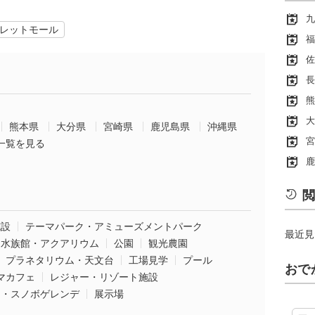
九
レットモール
福
佐
長
熊
大
熊本県
大分県
宮崎県
鹿児島県
沖縄県
宮
一覧を見る
鹿
閲
施設
テーマパーク・アミューズメントパーク
最近見
水族館・アクアリウム
公園
観光農園
プラネタリウム・天文台
工場見学
プール
おで
マカフェ
レジャー・リゾート施設
ー・スノボゲレンデ
展示場