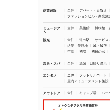
全件
デパート・百貨店
商業施設
ファッションビル・商業施
全件
美術館
博物館・
ミュージア
ム
全件
道の駅
サービス
観光
絶景・景勝地
城・城跡
空港
初詣
初日の出
全件
温泉・日帰り温泉
温泉・スパ
全件
フットサルコート
エンタメ
屋内アミューズメント施設
全件
キャンプ場
バー
アウトドア