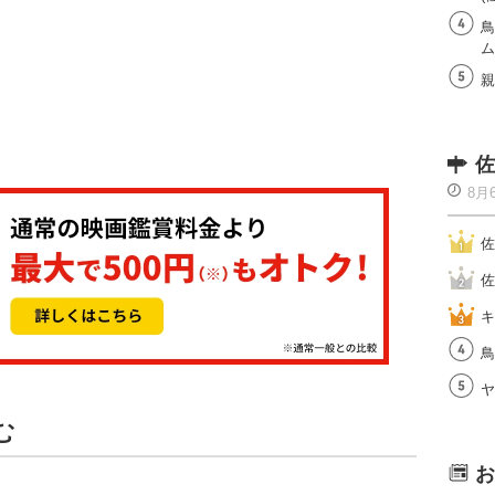
鳥
ム
親
佐
8月
佐
佐
キ
鳥
ヤ
む
お