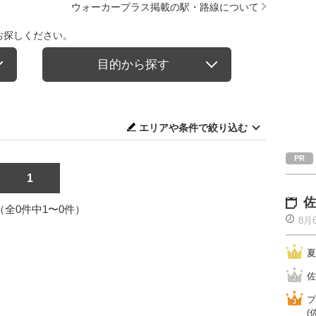
ウォーカープラス掲載の駅・路線について
お探しください。
目的から探す
エリアや条件で絞り込む
1
佐
1（全0件中1〜0件）
8月
夏
佐
プ
(