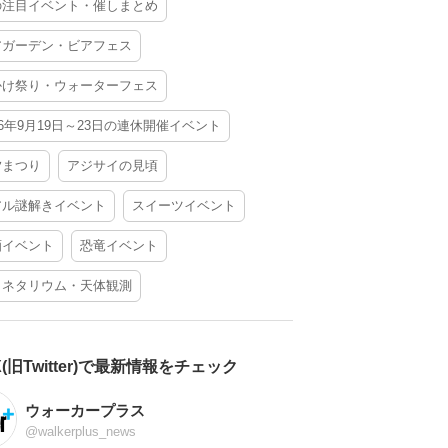
の注目イベント・催しまとめ
アガーデン・ビアフェス
かけ祭り・ウォーターフェス
26年9月19日～23日の連休開催イベント
夕まつり
アジサイの見頃
アル謎解きイベント
スイーツイベント
酒イベント
恐竜イベント
ラネタリウム・天体観測
X(旧Twitter)で最新情報をチェック
ウォーカープラス
@walkerplus_news