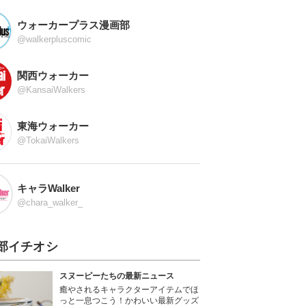
ウォーカープラス漫画部
@walkerpluscomic
関西ウォーカー
@KansaiWalkers
東海ウォーカー
@TokaiWalkers
キャラWalker
@chara_walker_
部イチオシ
スヌーピーたちの最新ニュース
癒やされるキャラクターアイテムでほ
っと一息つこう！かわいい最新グッズ