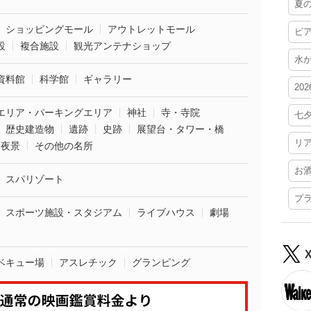
夏
ショッピングモール
アウトレットモール
ビ
設
複合施設
観光アンテナショップ
水
資料館
科学館
ギャラリー
20
エリア・パーキングエリア
神社
寺・寺院
七
歴史建造物
遺跡
史跡
展望台・タワー・橋
リ
夜景
その他の名所
お
スパリゾート
プ
スポーツ施設・スタジアム
ライブハウス
劇場
ベキュー場
アスレチック
グランピング