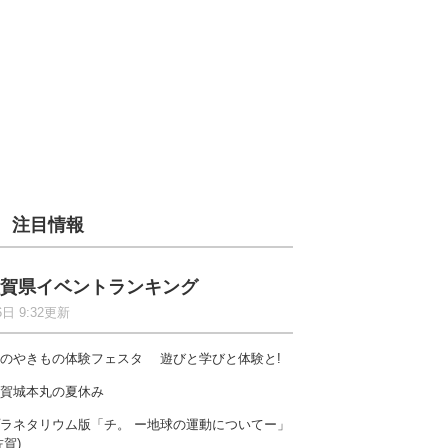
注目情報
賀県イベントランキング
6日 9:32更新
のやきもの体験フェスタ 遊びと学びと体験と!
賀城本丸の夏休み
ラネタリウム版「チ。 ー地球の運動についてー」
佐賀)