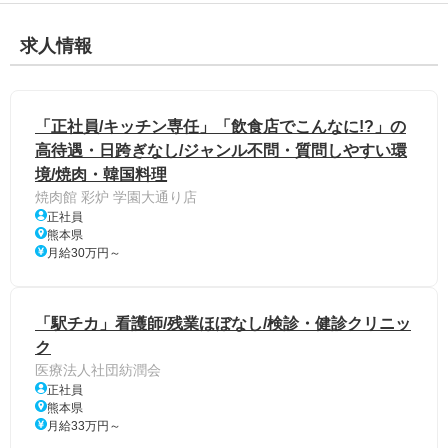
求人情報
「正社員/キッチン専任」「飲食店でこんなに!?」の
高待遇・日跨ぎなし/ジャンル不問・質問しやすい環
境/焼肉・韓国料理
焼肉館 彩炉 学園大通り店
正社員
熊本県
月給30万円～
「駅チカ」看護師/残業ほぼなし/検診・健診クリニッ
ク
医療法人社団紡潤会
正社員
熊本県
月給33万円～