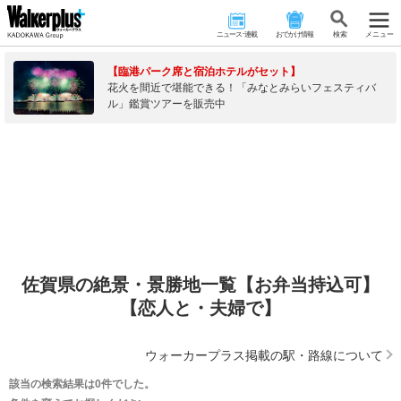
ニュース･連載
おでかけ情報
検 索
メニュー
【臨港パーク席と宿泊ホテルがセット】
花火を間近で堪能できる！「みなとみらいフェスティバ
ル」鑑賞ツアーを販売中
佐賀県の絶景・景勝地一覧【お弁当持込可】
【恋人と・夫婦で】
ウォーカープラス掲載の駅・路線について
該当の検索結果は0件でした。