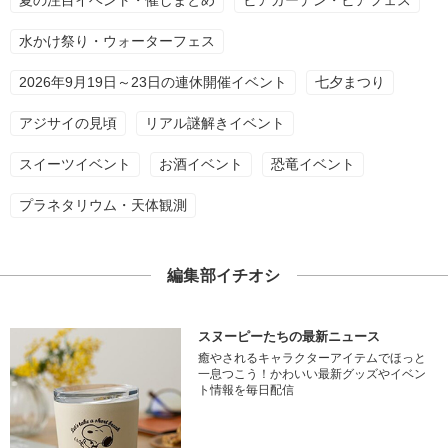
夏の注目イベント・催しまとめ
ビアガーデン・ビアフェス
水かけ祭り・ウォーターフェス
2026年9月19日～23日の連休開催イベント
七夕まつり
アジサイの見頃
リアル謎解きイベント
スイーツイベント
お酒イベント
恐竜イベント
プラネタリウム・天体観測
編集部イチオシ
スヌーピーたちの最新ニュース
癒やされるキャラクターアイテムでほっと
一息つこう！かわいい最新グッズやイベン
ト情報を毎日配信