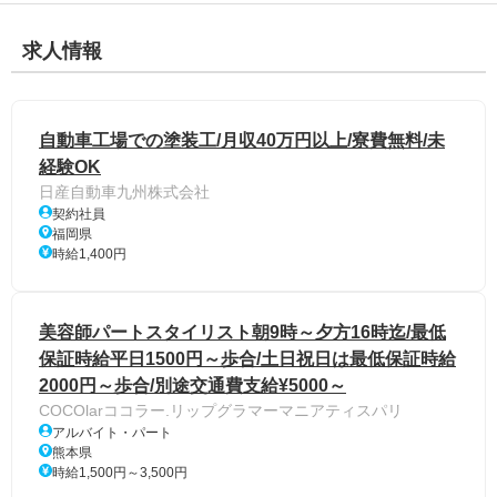
求人情報
自動車工場での塗装工/月収40万円以上/寮費無料/未
経験OK
日産自動車九州株式会社
契約社員
福岡県
時給1,400円
美容師パートスタイリスト朝9時～夕方16時迄/最低
保証時給平日1500円～歩合/土日祝日は最低保証時給
2000円～歩合/別途交通費支給¥5000～
COCOlarココラー.リップグラマーマニアティスパリ
アルバイト・パート
熊本県
時給1,500円～3,500円