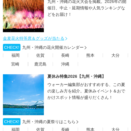
九州・沖縄の花火大会を掲載。2026年の開
催日、中止・延期情報や人気ランキングな
どをお届け！
金麦花火特等席＆グッズが当たる
CHECK!
九州・沖縄の花火開催カレンダー
福岡
佐賀
長崎
熊本
大分
宮崎
鹿児島
沖縄
夏休み特集2026【九州・沖縄】
ウォーカー編集部がおすすめする、この夏
の楽しみ方を紹介。夏休みイベント＆おで
かけスポット情報が盛りだくさん！
CHECK!
九州・沖縄の夏祭りはこちら
福岡
佐賀
長崎
熊本
大分